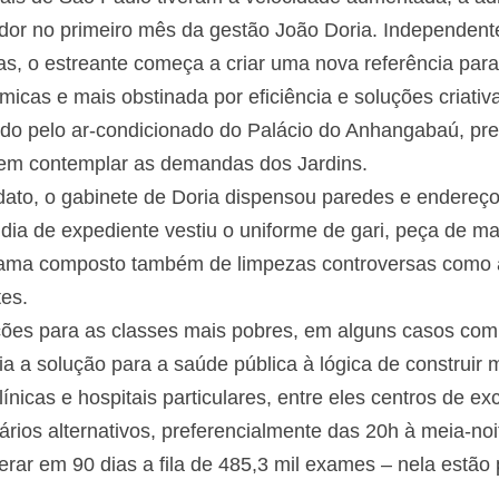
ador no primeiro mês da gestão João Doria. Independent
as, o estreante começa a criar uma nova referência para
êmicas e mais obstinada por eficiência e soluções criat
do pelo ar-condicionado do Palácio do Anhangabaú, pr
 em contemplar as demandas dos Jardins.
o, o gabinete de Doria dispensou paredes e endereço f
 dia de expediente vestiu o uniforme de gari, peça de m
rama composto também de limpezas controversas como
es.
ões para as classes mais pobres, em alguns casos com
 a solução para a saúde pública à lógica de construir 
nicas e hospitais particulares, entre eles centros de ex
ios alternativos, preferencialmente das 20h à meia-no
erar em 90 dias a fila de 485,3 mil exames – nela estão