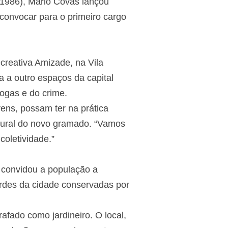
-1986), Mário Covas lançou
e convocar para o primeiro cargo
creativa Amizade, na Vila
 a outro espaços da capital
rogas e do crime.
vens, possam ter na prática
ugural do novo gramado. “Vamos
oletividade.”
 convidou a população a
erdes da cidade conservadas por
rafado como jardineiro. O local,