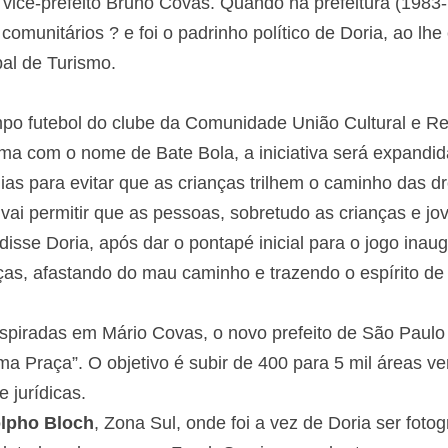
 vice-prefeito Bruno Covas. Quando na prefeitura (1983
comunitários ? e foi o padrinho político de Doria, ao lh
pal de Turismo.
po futebol do clube da Comunidade União Cultural e Re
a com o nome de Bate Bola, a iniciativa será expandida
ias para evitar que as crianças trilhem o caminho das d
 vai permitir que as pessoas, sobretudo as crianças e jo
disse Doria, após dar o pontapé inicial para o jogo ina
as, afastando do mau caminho e trazendo o espírito de c
nspiradas em Mário Covas, o novo prefeito de São Paulo
ma Praça”. O objetivo é subir de 400 para 5 mil áreas v
e jurídicas.
lpho Bloch
, Zona Sul, onde foi a vez de Doria ser fotog