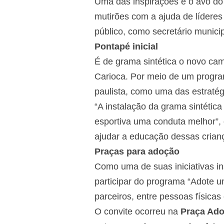
Uma das inspirações é o avô do
mutirões com a ajuda de líderes 
público, como secretário munici
Pontapé inicial
É de grama sintética o novo cam
Carioca. Por meio de um program
paulista, como uma das estratég
“A instalação da grama sintética
esportiva uma conduta melhor”, 
ajudar a educação dessas crianç
Praças para adoção
Como uma de suas iniciativas i
participar do programa “Adote u
parceiros, entre pessoas físicas 
O convite ocorreu na
Praça Ado