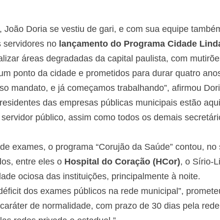
, João Doria se vestiu de gari, e com sua equipe tamb
 servidores no
lançamento do Programa Cidade Lind
talizar áreas degradadas da capital paulista, com mutir
 ponto da cidade e prometidos para durar quatro anos
nosso mandato, e já começamos trabalhando”, afirmou Do
presidentes das empresas públicas municipais estão aq
servidor público, assim como todos os demais secretári
o de exames, o programa “Corujão da Saúde” contou, no
dos, entre eles o
Hospital do Coração (HCor)
, o Sírio-
ade ociosa das instituições, principalmente à noite.
éficit dos exames públicos na rede municipal”, prometeu
aráter de normalidade, com prazo de 30 dias pela rede 