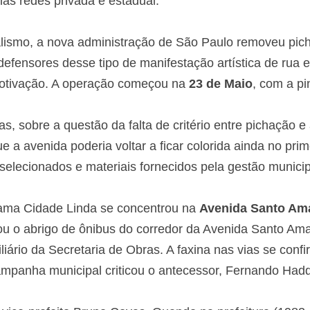
as redes privada e estadual.”
lismo, a nova administração de São Paulo removeu pi
defensores desse tipo de manifestação artística de rua 
otivação. A operação começou na
23 de Maio
, com a pi
, sobre a questão da falta de critério entre pichação e 
e a avenida poderia voltar a ficar colorida ainda no pri
s selecionados e materiais fornecidos pela gestão municip
ama Cidade Linda se concentrou na
Avenida Santo Am
ou o abrigo de ônibus do corredor da Avenida Santo Am
iário da Secretaria de Obras. A faxina nas vias se co
ampanha municipal criticou o antecessor, Fernando Hadd