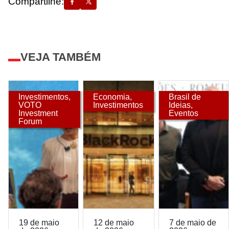
Compartilhe:
VEJA TAMBÉM
Investimentos
,
Economia
,
Brasil de
VOTO
Investimentos
Ideias
,
Investment
Eventos
Forum
19 de maio
12 de maio
7 de maio de