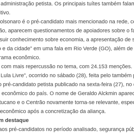
 administração petista. Os principais tuítes também fala
tivo.
olsonaro é o pré-candidato mais mencionado na rede, co
o, aparecem questionamentos de apoiadores sobre o fa
ossuir conhecimento sobre economia, a apresentação de 
e da cidade” em uma fala em Rio Verde (GO), além de s
grama econômico.
 com mais repercussão no tema, com 24.153 menções. De
l Lula Livre”, ocorrido no sábado (28), feita pelo tamb
o pré-candidato petista publicado na sexta-feira (27), n
o econômico do país. O nome de Geraldo Alckmin apare
 o tucano e o Centrão novamente torna-se relevante, esp
 econômico após a concretização da aliança.
m destaque
aos pré-candidatos no período analisado, segurança púb