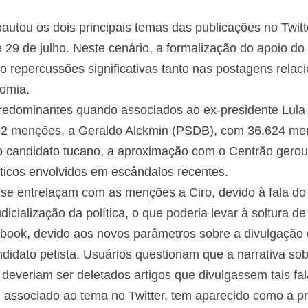
 pautou os dois principais temas das publicações no Twit
e 29 de julho. Neste cenário, a formalização do apoio d
 repercussões significativas tanto nas postagens relac
omia.
predominantes quando associados ao ex-presidente Lula
902 menções, a Geraldo Alckmin (PSDB), com 36.624 me
 candidato tucano, a aproximação com o Centrão gerou
íticos envolvidos em escândalos recentes.
se entrelaçam com as menções a Ciro, devido à fala do 
icialização da política, o que poderia levar à soltura de 
book, devido aos novos parâmetros sobre a divulgação 
didato petista. Usuários questionam que a narrativa sobr
deveriam ser deletados artigos que divulgassem tais fal
associado ao tema no Twitter, tem aparecido como a pri