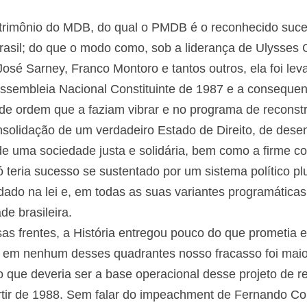
trimônio do MDB, do qual o PMDB é o reconhecido suces
asil; do que o modo como, sob a liderança de Ulysses G
sé Sarney, Franco Montoro e tantos outros, ela foi le
Assembleia Nacional Constituinte de 1987 e a conseque
 de ordem que a faziam vibrar e no programa de reconstr
nsolidação de um verdadeiro Estado de Direito, de des
 de uma sociedade justa e solidária, bem como a firme co
 teria sucesso se sustentado por um sistema político plur
dado na lei e, em todas as suas variantes programática
de brasileira.
sas frentes, a História entregou pouco do que prometi
, em nenhum desses quadrantes nosso fracasso foi mai
 que deveria ser a base operacional desse projeto de r
 partir de 1988. Sem falar do impeachment de Fernando Co