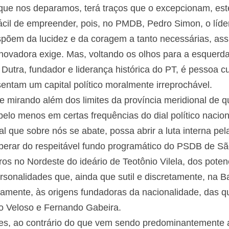
 que nos deparamos, terá traços que o excepcionam, es
ácil de empreender, pois, no PMDB, Pedro Simon, o líder
spõem da lucidez e da coragem a tanto necessárias, ass
ovadora exige. Mas, voltando os olhos para a esquerda
 Dutra, fundador e liderança histórica do PT, é pessoa 
ntam um capital político moralmente irreprochável.
e mirando além dos limites da província meridional de 
elo menos em certas frequências do dial político nacion
al que sobre nós se abate, possa abrir a luta interna p
esperar do respeitável fundo programático do PSDB de Sã
os no Nordeste do ideário de Teotônio Vilela, dos poten
onalidades que, ainda que sutil e discretamente, na Ba
amente, às origens fundadoras da nacionalidade, das q
o Veloso e Fernando Gabeira.
stes, ao contrário do que vem sendo predominantemente 