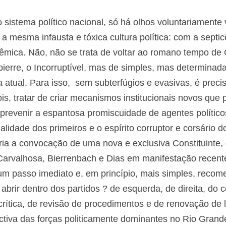
 sistema político nacional, só há olhos voluntariamente
 mesma infausta e tóxica cultura política: com a septi
êmica. Não, não se trata de voltar ao romano tempo de
ierre, o Incorruptível, mas de simples, mas determinada 
 atual. Para isso, sem subterfúgios e evasivas, é preci
ois, tratar de criar mecanismos institucionais novos que
e prevenir a espantosa promiscuidade de agentes polític
idade dos primeiros e o espírito corruptor e corsário 
ria a convocação de uma nova e exclusiva Constituinte
Carvalhosa, Bierrenbach e Dias em manifestação recent
um passo imediato e, em princípio, mais simples, reco
e abrir dentro dos partidos ? de esquerda, de direita, do
ítica, de revisão de procedimentos e de renovação de l
tiva das forças politicamente dominantes no Rio Grand