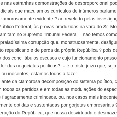
tes nas estranhas demonstrações de desproporcional po
udiciais que maculam os currículos de inúmeros parlament
 clamorosamente evidente ? ao revelado pelas investiga
 Público Federal, às provas produzidas na vara do Sr. M
ramitam no Supremo Tribunal Federal – não temos como f
raiadíssima corrupção que, monstruosamente, desfigura
to republicano e de perda da própria República ? pois de
a dos conciliábulos escusos e cujo funcionamento passo
or das negociatas políticas? – é o triste juízo que, seja
 ou inocentes, estamos todos a fazer.
ante da clamorosa decomposição do sistema político, c
 todos os partidos e em todas as modulações do espectr
e flagradamente criminosos, ou, nos casos mais inocent
emente obtidas e sustentadas por gorjetas empresariais 
uperação da República, que nossa desvirtuada e desmaze