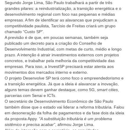
Segundo Jorge Lima, São Paulo trabalhará a partir de três
grandes pilares: a reindustrialização, a transição energética e o
desenvolvimento regional com foco nas pequenas e médias
empresas. A fim de identificar as alavancas que prejudicam a
competitividade paulista, Tarcísio de Freitas criará um grupo
chamado “Custo SP”.
A previsão é de que, em poucas semanas, também seja
publicado um decreto para a criação do Conselho de
Desenvolvimento Industrial, com metas de curto, médio e longo
prazo. A intenção é atrair investimentos externos com projetos
concretos, e trabalhar pela melhoria da competitividade das
empresas. Para isso, a InvestSP precisará estar atenta aos
movimentos dos mercados interno e externo.
O projeto Desenvolve SP terá como foco o empreendedorismo e
a transição energética. Já que a ideia é alavancar a inovação,
alguns temas devem ganhar destaque, como 5G,
smart cities
,
parcerias com Senai e ICTs.
O secretário de Desenvolvimento Econômico de São Paulo
também disse que o estado vai liderar a reforma tributária. Falou
em desoneração da folha de pagamentos e da fase dois da ideia
da proposta Appy.
“A substituição tributária é um problema
sistêmico e precisa acabar”
, afirmou Jorge Lima.