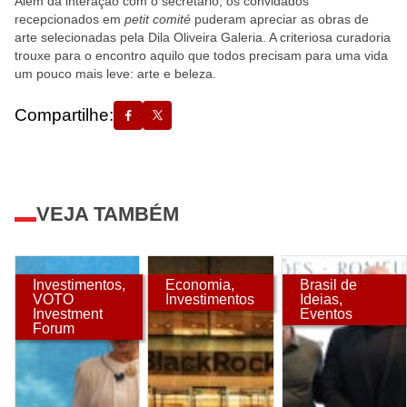
Além da interação com o secretário, os convidados
recepcionados em
petit comité
puderam apreciar as obras de
arte selecionadas pela Dila Oliveira Galeria. A criteriosa curadoria
trouxe para o encontro aquilo que todos precisam para uma vida
um pouco mais leve: arte e beleza.
Compartilhe:
VEJA TAMBÉM
Investimentos
,
Economia
,
Brasil de
VOTO
Investimentos
Ideias
,
Investment
Eventos
Forum