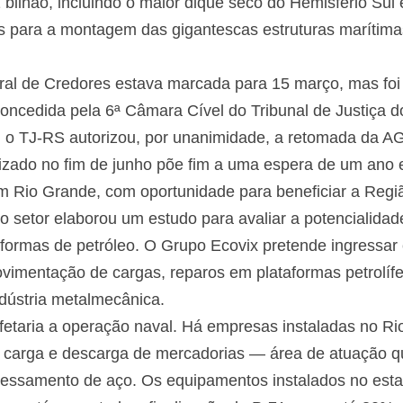
ilhão, incluindo o maior dique seco do Hemisfério Sul e
 para a montagem das gigantescas estruturas marítima
ral de Credores estava marcada para 15 março, mas foi
concedida pela 6ª Câmara Cível do Tribunal de Justiça 
l, o TJ-RS autorizou, por unanimidade, a retomada da A
zado no fim de junho põe fim a uma espera de um ano e
em Rio Grande, com oportunidade para beneficiar a Regiã
o setor elaborou um estudo para avaliar a potencialida
aformas de petróleo. O Grupo Ecovix pretende ingressa
imentação de cargas, reparos em plataformas petrolíf
dústria metalmecânica.
etaria a operação naval. Há empresas instaladas no Ri
 carga e descarga de mercadorias — área de atuação q
ssamento de aço. Os equipamentos instalados no estal