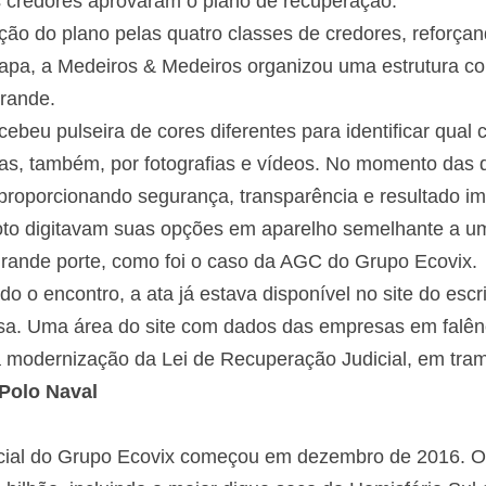
s credores aprovaram o plano de recuperação.
ão do plano pelas quatro classes de credores, reforçand
apa, a Medeiros & Medeiros organizou uma estrutura com
Grande.
cebeu pulseira de cores diferentes para identificar qual
as, também, por fotografias e vídeos. No momento das de
proporcionando segurança, transparência e resultado im
voto digitavam suas opções em aparelho semelhante a uma
ande porte, como foi o caso da AGC do Grupo Ecovix.
 o encontro, a ata já estava disponível no site do escr
sa. Uma área do site com dados das empresas em falên
 a modernização da Lei de Recuperação Judicial, em tra
Polo Naval
icial do Grupo Ecovix começou em dezembro de 2016. O