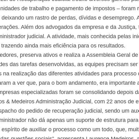
unidades de trabalho e pagamento de impostos – foram 
, deixando um rastro de perdas, dívidas e desemprego. A
operações. Além dos advogados da empresa e da Justiça
strador judicial. A atividade, mais conhecida pelas ini
 trazendo ainda mais eficiência para os resultados.
credores, preserva ativos e realiza a Assembleia Geral 
es das tarefas desenvolvidas, as equipes precisam ser m
 na realização das diferentes atividades para processo 
ram a ver que, para o bom andamento, era importante 
mpresas especializadas foram se consolidando depois da
s & Medeiros Administração Judicial, com 22 anos de ex
pacho do pedido de recuperação judicial, sendo um auxil
ministrador não dá apenas um suporte de estrutura par
spírito de auxiliar o processo como um todo, que, muit
das questões sociais”, acrescenta Laurence Medeiros,