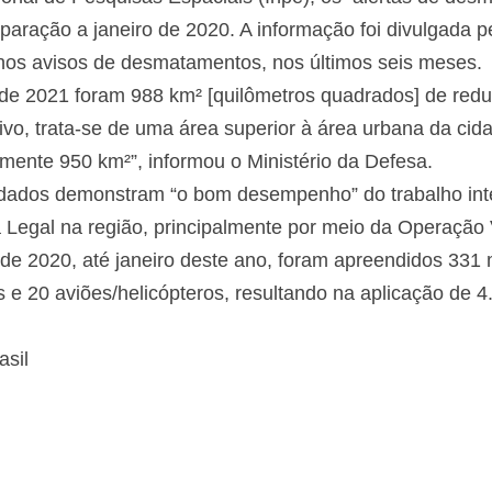
ração a janeiro de 2020. A informação foi divulgada pe
os avisos de desmatamentos, nos últimos seis meses.
 de 2021 foram 988 km² [quilômetros quadrados] de red
tivo, trata-se de uma área superior à área urbana da ci
ente 950 km²”, informou o Ministério da Defesa.
 dados demonstram “o bom desempenho” do trabalho int
Legal na região, principalmente por meio da Operação V
de 2020, até janeiro deste ano, foram apreendidos 331 
 e 20 aviões/helicópteros, resultando na aplicação de 4.
sil