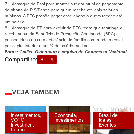
7 – destaque do Psol para manter a regra atual de pagamento
do abono do
PIS/Pasep
para quem recebe até dois salários
mínimos. A PEC propõe pagar esse abono a quem recebe até
um salário;
8 – destaque do PT para excluir da PEC regra que restringe o
recebimento do Benefício de Prestação Continuada (
BPC
) a
pessoa idosa ou com deficiência de família com renda mensal
per capita inferior a um ¼ do salário mínimo.
Fotos: Galileu Oldenburg e arquivo do Congresso Nacional
Compartilhe:
VEJA TAMBÉM
Investimentos
,
Economia
,
Brasil de
VOTO
Investimentos
Ideias
,
Investment
Eventos
Forum