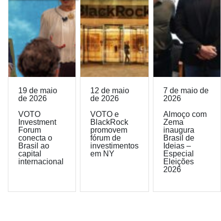
19 de maio
12 de maio
7 de maio de
de 2026
de 2026
2026
VOTO
VOTO e
Almoço com
Investment
BlackRock
Zema
Forum
promovem
inaugura
conecta o
fórum de
Brasil de
Brasil ao
investimentos
Ideias –
capital
em NY
Especial
internacional
Eleições
2026