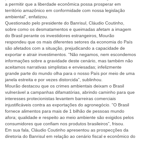
a permitir que a liberdade econômica possa prosperar em
território amazônico em conformidade com nossa legislação
ambiental”, enfatizou.
Questionado pelo presidente do Banrisul, Cláudio Coutinho,
sobre como os desmatamentos e queimadas afetam a imagem
do Brasil perante os investidores estrangeiros, Mourão
respondeu que os mais diferentes setores da economia do País
são afetados com a situação, prejudicando a capacidade de
exportar e atrair investimentos. “Não negamos, nem escondemos
informações sobre a gravidade deste cenário, mas também não
aceitamos narrativas simplistas e enviesadas; infelizmente
grande parte do mundo olha para o nosso País por meio de uma
janela estreita e por vezes distorcida”, sublinhou.
Mourão destacou que os crimes ambientais deixam o Brasil
vulnerável a campanhas difamatórias, abrindo caminho para que
interesses protecionistas levantem barreiras comerciais
injustificáveis contra as exportações do agronegócio. “O Brasil
fornece alimentos para mais de 1 bilhão de pessoas mundo
afora; qualidade e respeito ao meio ambiente são exigidos pelos
consumidores que confiam nos produtos brasileiros”, frisou.
Em sua fala, Cláudio Coutinho apresentou as prospecções da
diretoria do Banrisul em relação ao cenário fiscal e econômico do