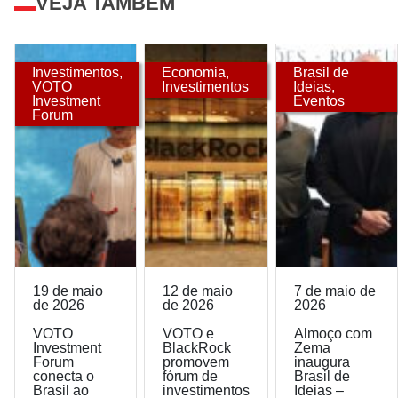
VEJA TAMBÉM
Investimentos
,
Economia
,
Brasil de
VOTO
Investimentos
Ideias
,
Investment
Eventos
Forum
19 de maio
12 de maio
7 de maio de
de 2026
de 2026
2026
VOTO
VOTO e
Almoço com
Investment
BlackRock
Zema
Forum
promovem
inaugura
conecta o
fórum de
Brasil de
Brasil ao
investimentos
Ideias –