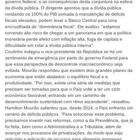
governo federal, e as consequências desta conjuntura na esfera
da dívida pública. O dirigente apontou que a dívida pública
rondando os 100% do PIB somada à manutenção de déficits
fiscais elevados, podem levar o Banco Central para uma
encruzilhada de “dominância fiscal”. Ele avaliou: “estamos
correndo alto risco de chegar a um panorama em que a política
monetária perde efeito com inflação alta, fuga de capitais e
dificuldade em rolar a dívida pública interna”.
Coutinho indagou o vice-presidente da República se há um
sentimento de emergência por parte do governo Federal para
que essa perspectiva de descontrole macroeconômico seja
evitada. Mourão respondeu que existem dois grandes pilares da
economia que estão abalados: o equilíbrio fiscal e a
produtividade. “Por isso, existe uma série de medidas que
precisam ser tomadas para que o País volte a ter um ciclo
econômico favorável, entrando em um caminho de
desenvolvimento sustentável com ritmo ascendente”, ressaltou.
Hamilton Mourão salientou que, desde 2014, o País enfrenta um
cenário de déficits públicos. “Para solucionar esse problema,
precisamos investir nas reformas, como a da Previdência, que já
foi feita, bem como a Administrativa e a Tributária; além de
avançar nos processos de privatizações, de modo que seja
reduzida a aplicação de recursos para alimentar empresas