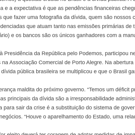
da e a expectativa é que as pendências financeiras ch
s que fazer uma fotografia da dívida, quem são nossos c
credenciadas que atuam tanto nas emissões primárias de t
io) e os bancos são os únicos ganhadores com a manut
à Presidência da República pelo Podemos, participou ne
 na Associação Comercial de Porto Alegre. Na abertura 
ívida pública brasileira se multiplicou e que o Brasil g
erança maldita do próximo governo. “Temos um déficit p
s principais da dívida são a irresponsabilidade administ
ia para sair da crise é a substituição do sistema de gov
negócios. “Houve o aparelhamento do Estado, uma relaç
or eleito deverá ter coragem de adotar medidas de impa