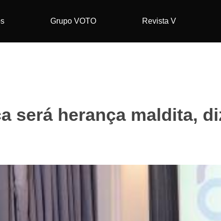
os
Grupo VOTO
Revista V
ca será herança maldita, di