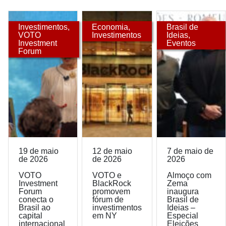
Investimentos
,
Economia
,
Brasil de
VOTO
Investimentos
Ideias
,
Investment
Eventos
Forum
19 de maio
12 de maio
7 de maio de
de 2026
de 2026
2026
VOTO
VOTO e
Almoço com
Investment
BlackRock
Zema
Forum
promovem
inaugura
conecta o
fórum de
Brasil de
Brasil ao
investimentos
Ideias –
capital
em NY
Especial
internacional
Eleições