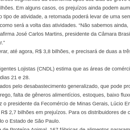
ilhões. Em alguns casos, os prejuízos ainda podem au
 tipo de atividade, a retomada poderá levar de uma sem
mo será a volta das atividades. “Não sabemos ainda,
 afirma José Carlos Martins, presidente da Câmara Brasi
r.”
rar, até agora, R$ 3,8 bilhões, e precisará de duas a t
gentes Lojistas (CNDL) estima que as áreas de comércio
dias 21 e 28.
usados pelo desabastecimento generalizado, que pode p
o, falta de gêneros alimentícios, estoques, baixo flux
 o presidente da Fecomércio de Minas Gerais, Lúcio Emí
$ 2,7 bilhões em prejuízos. Para os distribuidores de c
do o Estado de São Paulo.
a de Proteína Animal, 167 fábricas de alimentos parara