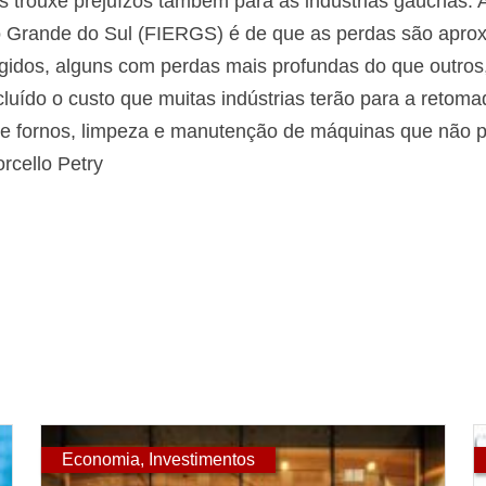
 trouxe prejuízos também para as indústrias gaúchas. A
o Grande do Sul (FIERGS) é de que as perdas são aprox
ingidos, alguns com perdas mais profundas do que outro
uído o custo que muitas indústrias terão para a retomad
e fornos, limpeza e manutenção de máquinas que não po
orcello Petry
Economia
,
Investimentos