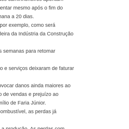
mentar mesmo após o fim do
ana a 20 dias.
 por exemplo, como será
leira da Indústria da Construção
rês semanas para retomar
 e serviços deixaram de faturar
rovocar danos ainda maiores ao
o de vendas e prejuízo ao
lio de Faria Júnior.
ombustível, as perdas já
m a produção. As perdas com