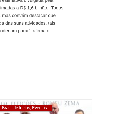
 estimativa divulgada pela
imadas a R$ 1,6 bilhão. “Todos
s, mas convém destacar que
a das suas atividades, tais
deriam parar”, afirma o
Brasil de Ideias
,
Eventos