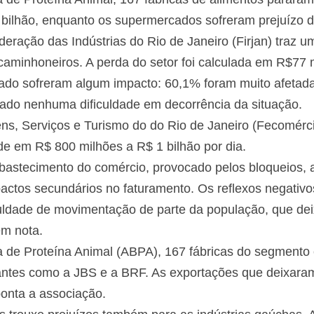
bilhão, enquanto os supermercados sofreram prejuízo de
ração das Indústrias do Rio de Janeiro (Firjan) traz um
 caminhoneiros. A perda do setor foi calculada em R$77
tado sofreram algum impacto: 60,1% foram muito afetad
ado nenhuma dificuldade em decorrência da situação.
s, Serviços e Turismo do do Rio de Janeiro (Fecomérci
de em R$ 800 milhões a R$ 1 bilhão por dia.
bastecimento do comércio, provocado pelos bloqueios, a
ctos secundários no faturamento. Os reflexos negativo
culdade de movimentação de parte da população, que deix
em nota.
a de Proteína Animal (ABPA), 167 fábricas do segmento
gantes como a JBS e a BRF. As exportações que deixar
ponta a associação.