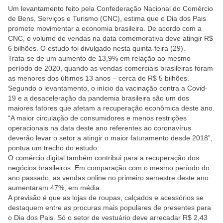
Um levantamento feito pela Confederação Nacional do Comércio
de Bens, Serviços e Turismo (CNC), estima que o Dia dos Pais
promete movimentar a economia brasileira. De acordo com a
CNC, o volume de vendas na data comemorativa deve atingir R$
6 bilhões. O estudo foi divulgado nesta quinta-feira (29).
Trata-se de um aumento de 13,9% em relação ao mesmo
período de 2020, quando as vendas comerciais brasileiras foram
as menores dos últimos 13 anos – cerca de R$ 5 bilhões.
Segundo o levantamento, o início da vacinação contra a Covid-
19 e a desaceleração da pandemia brasileira são um dos
maiores fatores que afetam a recuperação econômica deste ano.
“A maior circulação de consumidores e menos restrições
operacionais na data deste ano referentes ao coronavírus
deverão levar o setor a atingir o maior faturamento desde 2018”,
pontua um trecho do estudo.
O comércio digital também contribui para a recuperação dos
negócios brasileiros. Em comparação com o mesmo período do
ano passado, as vendas online no primeiro semestre deste ano
aumentaram 47%, em média.
A previsão é que as lojas de roupas, calçados e acessórios se
destaquem entre as procuras mais populares de presentes para
o Dia dos Pais. Só o setor de vestuário deve arrecadar R$ 2,43