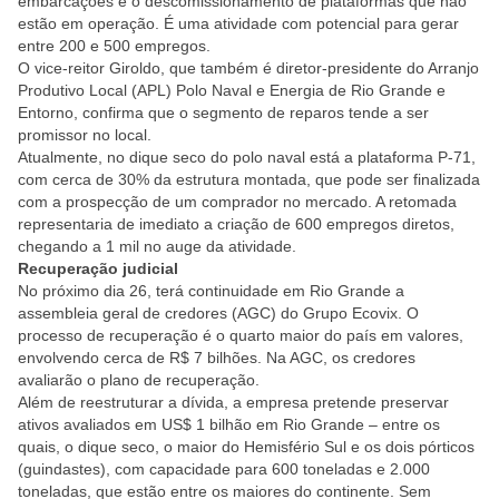
embarcações e o descomissionamento de plataformas que não
estão em operação. É uma atividade com potencial para gerar
entre 200 e 500 empregos.
O vice-reitor Giroldo, que também é diretor-presidente do Arranjo
Produtivo Local (APL) Polo Naval e Energia de Rio Grande e
Entorno, confirma que o segmento de reparos tende a ser
promissor no local.
Atualmente, no dique seco do polo naval está a plataforma P-71,
com cerca de 30% da estrutura montada, que pode ser finalizada
com a prospecção de um comprador no mercado. A retomada
representaria de imediato a criação de 600 empregos diretos,
chegando a 1 mil no auge da atividade.
Recuperação judicial
No próximo dia 26, terá continuidade em Rio Grande a
assembleia geral de credores (AGC) do Grupo Ecovix. O
processo de recuperação é o quarto maior do país em valores,
envolvendo cerca de R$ 7 bilhões. Na AGC, os credores
avaliarão o plano de recuperação.
Além de reestruturar a dívida, a empresa pretende preservar
ativos avaliados em US$ 1 bilhão em Rio Grande – entre os
quais, o dique seco, o maior do Hemisfério Sul e os dois pórticos
(guindastes), com capacidade para 600 toneladas e 2.000
toneladas, que estão entre os maiores do continente. Sem