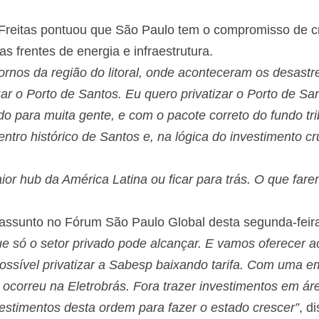
 Freitas pontuou que São Paulo tem o compromisso de c
s frentes de energia e infraestrutura.
nos da região do litoral, onde aconteceram os desastr
ar o Porto de Santos. Eu quero privatizar o Porto de Sa
o para muita gente, e com o pacote correto do fundo tri
ntro histórico de Santos e, na lógica do investimento cru
r hub da América Latina ou ficar para trás. O que fare
assunto no Fórum São Paulo Global desta segunda-feir
e só o setor privado pode alcançar. E vamos oferecer 
possível privatizar a Sabesp baixando tarifa. Com uma em
mo ocorreu na Eletrobrás. Fora trazer investimentos em 
estimentos desta ordem para fazer o estado crescer”
, di