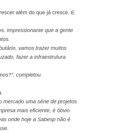
rescer além do que já cresce. E
es. Impressionante que a gente
ntos.
butário, vamos trazer muitos
zado, fazer a infraestrutura
mos?”, completou.
a.
ao mercado uma série de projetos
presa mais eficiente, é óbvio
áreas onde hoje a Sabesp não é
sse.