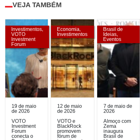
VEJA TAMBÉM
Investimentos
,
Economia
,
Brasil de
VOTO
Investimentos
Ideias
,
Investment
Eventos
Forum
19 de maio
12 de maio
7 de maio de
de 2026
de 2026
2026
VOTO
VOTO e
Almoço com
Investment
BlackRock
Zema
Forum
promovem
inaugura
conecta o
fórum de
Brasil de