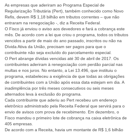
As empresas que aderiram ao Programa Especial de
Regularização Tributária (Pert), também conhecido como Novo
Refis, devem R$ 1,18 bilhão em tributos correntes – que não
entraram na renegociação -, diz a Receita Federal.
O Fisco já enviou o aviso aos devedores e fará a cobrança este
mês. De acordo com a lei que criou o programa, todos os tributos
vencidos a partir de maio do ano passado, inscritos ou não na
Dívida Ativa da União, precisam ser pagos para que o
contribuinte não seja excluído do parcelamento especial.
O Pert abrange dívidas vencidas até 30 de abril de 2017. Os
contribuintes aderiram à renegociação com perdão parcial nas
multas e nos juros. No entanto, a Lei 13.496, que instituiu o
programa, estabeleceu a exigência de que todas as obrigações
de contribuintes com a União após essa data estejam em dia. A
inadimplência por três meses consecutivos ou seis meses
alternados leva à exclusão do programa.
Cada contribuinte que aderiu ao Pert recebeu um endereço
eletrônico administrado pela Receita Federal que servirá para o
envio de avisos com prova de recebimento. Em dezembro, o
Fisco mandou o primeiro lote de cobrança na caixa eletrônica de
405 empresas.
De acordo com a Receita, havia um montante de R$ 1,6 bilhão