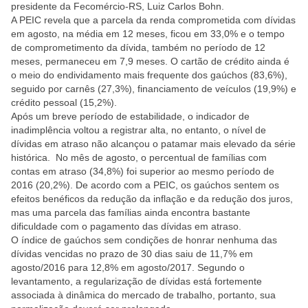
presidente da Fecomércio-RS, Luiz Carlos Bohn.
A PEIC revela que a parcela da renda comprometida com dívidas
em agosto, na média em 12 meses, ficou em 33,0% e o tempo
de comprometimento da dívida, também no período de 12
meses, permaneceu em 7,9 meses. O cartão de crédito ainda é
o meio do endividamento mais frequente dos gaúchos (83,6%),
seguido por carnês (27,3%), financiamento de veículos (19,9%) e
crédito pessoal (15,2%).
Após um breve período de estabilidade, o indicador de
inadimplência voltou a registrar alta, no entanto, o nível de
dívidas em atraso não alcançou o patamar mais elevado da série
histórica. No mês de agosto, o percentual de famílias com
contas em atraso (34,8%) foi superior ao mesmo período de
2016 (20,2%). De acordo com a PEIC, os gaúchos sentem os
efeitos benéficos da redução da inflação e da redução dos juros,
mas uma parcela das famílias ainda encontra bastante
dificuldade com o pagamento das dívidas em atraso.
O índice de gaúchos sem condições de honrar nenhuma das
dívidas vencidas no prazo de 30 dias saiu de 11,7% em
agosto/2016 para 12,8% em agosto/2017. Segundo o
levantamento, a regularização de dívidas está fortemente
associada à dinâmica do mercado de trabalho, portanto, sua