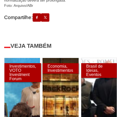
normalização deverá ser prolongada.
Foto: Arquivo/ABr
Compartilhe:
VEJA TAMBÉM
Investimentos
,
Economia
,
Brasil de
VOTO
Investimentos
Ideias
,
Investment
Eventos
Forum