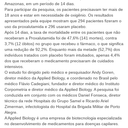
Amazonas, em um período de 14 dias.
Para participar da pesquisa, os pacientes precisavam ter mais de
18 anos e estar em necessidade de oxigênio. Os resultados
apresentados pela equipe mostram que 294 pacientes fizeram o
uso da proxalutamida e 296 usaram placebo.
Após 14 dias, a taxa de mortalidade entre os pacientes que não
receberam a Proxalutamida foi de 47,6% (141 mortes), contra
3,7% (12 óbitos) no grupo que recebeu o fármaco, o que significa
uma redução de 92,2%. Enquanto mais da metade (52,7%) dos
indivíduos tratados com placebo foram intubados, apenas 4,4%
dos que receberam o medicamento precisaram de cuidados
intensivos.
O estudo foi dirigido pelo médico e pesquisador Andy Goren,
diretor médico da Applied Biology, e coordenado no Brasil pelo
médico Flávio Cadegiani, fundador e diretor médico do Instituto
Corpometria e diretor médico da Applied Biology. A pesquisa foi
conduzida em conjunto com os médicos Daniel Fonseca, diretor
técnico da rede Hospitais do Grupo Samel e Ricardo Ariel
Zimerman, infectologista do Hospital da Brigada Militar de Porto
Alegre.
A Applied Biology é uma empresa de biotecnologia especializada
no desenvolvimento de medicamentos para doenças capilares.