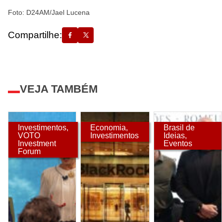
Foto: D24AM/Jael Lucena
Compartilhe:
VEJA TAMBÉM
Investimentos
,
Economia
,
Brasil de
VOTO
Investimentos
Ideias
,
Investment
Eventos
Forum