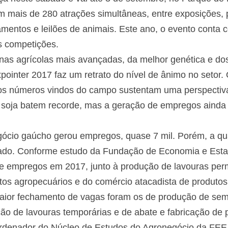
 mais de 280 atrações simultâneas, entre exposições, p
gamentos e leilões de animais. Este ano, o evento conta 
as competições.
as agrícolas mais avançadas, da melhor genética e do
xpointer 2017 faz um retrato do nível de ânimo no setor
s números vindos do campo sustentam uma perspectiv
e soja batem recorde, mas a geração de empregos ainda 
gócio gaúcho gerou empregos, quase 7 mil. Porém, a q
o. Conforme estudo da Fundação de Economia e Estatís
 de empregos em 2017, junto à produção de lavouras per
os agropecuários e do comércio atacadista de produtos 
maior fechamento de vagas foram os de produção de sem
ão de lavouras temporárias e de abate e fabricação de 
rdenador do Núcleo de Estudos do Agronegócio da FEE,