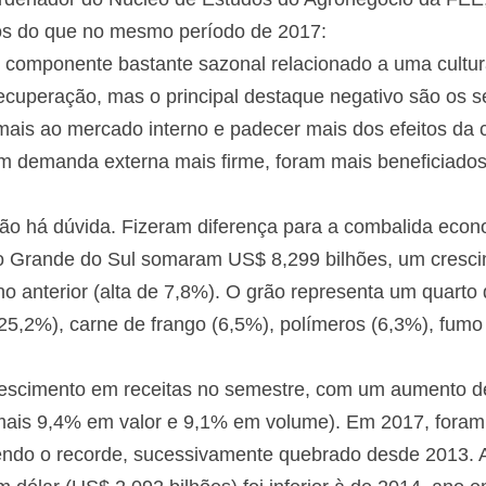
os do que no mesmo período de 2017:
 componente bastante sazonal relacionado a uma cultur
cuperação, mas o principal destaque negativo são os se
 mais ao mercado interno e padecer mais dos efeitos da 
m demanda externa mais firme, foram mais beneficiados
não há dúvida. Fizeram diferença para a combalida econ
io Grande do Sul somaram US$ 8,299 bilhões, um cresc
 anterior (alta de 7,8%). O grão representa um quarto
5,2%), carne de frango (6,5%), polímeros (6,3%), fumo 
rescimento em receitas no semestre, com um aumento d
(mais 9,4% em valor e 9,1% em volume). Em 2017, fora
tendo o recorde, sucessivamente quebrado desde 2013. 