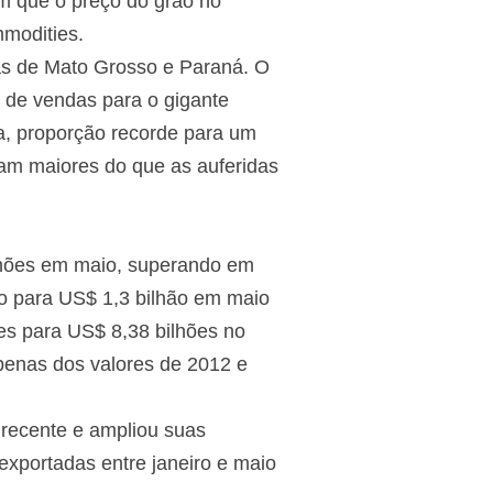
em que o preço do grão no
modities.
rás de Mato Grosso e Paraná. O
 de vendas para o gigante
ra, proporção recorde para um
am maiores do que as auferidas
ilhões em maio, superando em
o para US$ 1,3 bilhão em maio
es para US$ 8,38 bilhões no
penas dos valores de 2012 e
 recente e ampliou suas
xportadas entre janeiro e maio