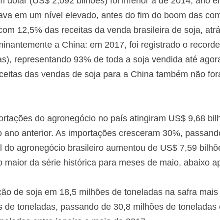
 dólar (US$ 2,092 bilhões) foi inferior à de 2014, ano 
tava em um nível elevado, antes do fim do boom das com
com 12,5% das receitas da venda brasileira de soja, at
inantemente a China: em 2017, foi registrado o recorde
das), representando 93% de toda a soja vendida até ago
eceitas das vendas de soja para a China também não for
portações do agronegócio no país atingiram US$ 9,68 b
 ano anterior. As importações cresceram 30%, passand
l do agronegócio brasileiro aumentou de US$ 7,59 bilhõ
 maior da série histórica para meses de maio, abaixo a
ão de soja em 18,5 milhões de toneladas na safra mais
 de toneladas, passando de 30,8 milhões de toneladas e