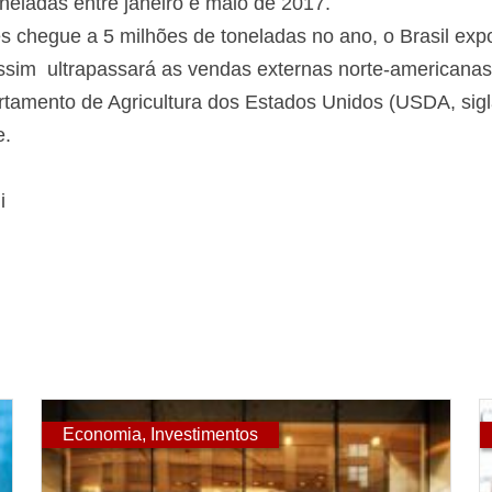
neladas entre janeiro e maio de 2017.
 chegue a 5 milhões de toneladas no ano, o Brasil expo
ssim ultrapassará as vendas externas norte-americanas
rtamento de Agricultura dos Estados Unidos (USDA, sigl
e.
i
Economia
,
Investimentos