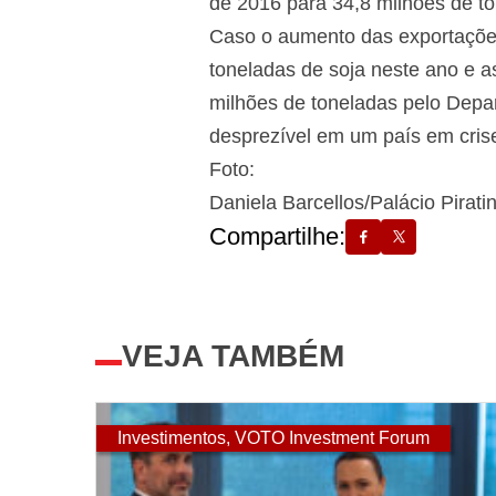
de 2016 para 34,8 milhões de to
Caso o aumento das exportações
toneladas de soja neste ano e a
milhões de toneladas pelo Depa
desprezível em um país em cris
Foto:
Daniela Barcellos/Palácio Piratin
Compartilhe:
VEJA TAMBÉM
Investimentos
,
VOTO Investment Forum