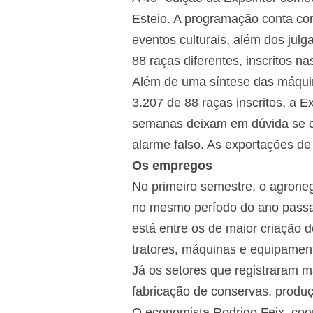
Esteio. A programação conta com
eventos culturais, além dos jul
88 raças diferentes, inscritos n
Além de uma síntese das máquin
3.207 de 88 raças inscritos, a E
semanas deixam em dúvida se o
alarme falso. As exportações d
Os empregos
No primeiro semestre, o agrone
no mesmo período do ano passad
está entre os de maior criação
tratores, máquinas e equipament
Já os setores que registraram 
fabricação de conservas, produç
O economista Rodrigo Feix, coo