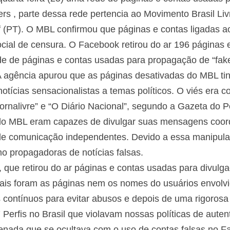
rs , parte dessa rede pertencia ao Movimento Brasil Liv
(PT). O MBL confirmou que páginas e contas ligadas a
cial de censura. O Facebook retirou do ar 196 páginas 
de de páginas e contas usadas para propagação de “fak
agência apurou que as páginas desativadas do MBL tin
otícias sensacionalistas a temas políticos. O viés era 
ornalivre” e “O Diário Nacional”, segundo a Gazeta do P
do MBL eram capazes de divulgar suas mensagens coor
 de comunicação independentes. Devido a essa manipula
 propagadoras de notícias falsas.
que retirou do ar páginas e contas usadas para divulgaç
quais foram as páginas nem os nomes do usuários envolvi
 contínuos para evitar abusos e depois de uma rigoros
erfis no Brasil que violavam nossas políticas de autent
enada que se ocultava com o uso de contas falsas no F