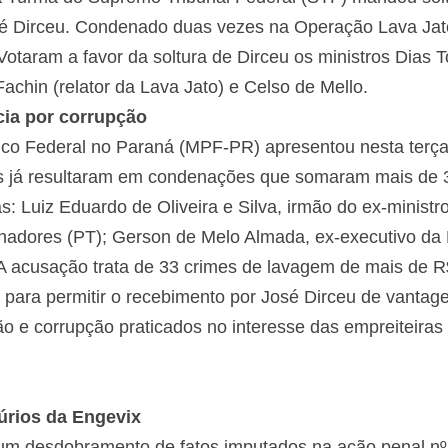
sé Dirceu. Condenado duas vezes na Operação Lava Jato
Votaram a favor da soltura de Dirceu os ministros Dias T
chin (relator da Lava Jato) e Celso de Mello.
ia por corrupção
lico Federal no Paraná (MPF-PR) apresentou nesta terça-
es já resultaram em condenações que somaram mais de 3
Luiz Eduardo de Oliveira e Silva, irmão do ex-ministro
lhadores (PT); Gerson de Melo Almada, ex-executivo da 
 acusação trata de 33 crimes de lavagem de mais de R$
, para permitir o recebimento por José Dirceu de vantag
ação e corrupção praticados no interesse das empreiteir
úrios da Engevix
 um desdobramento de fatos imputados na ação penal n