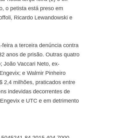
, o petista está preso em
offoli, Ricardo Lewandowski e
feira a terceira denúncia contra
2 anos de prisão. Outras quatro
; João Vaccari Neto, ex-
Engevix; e Walmir Pinheiro
 2,4 milhões, praticados entre
ens indevidas decorrentes de
as Engevix e UTC e em detrimento
º 5045241-84.2015.404.7000.