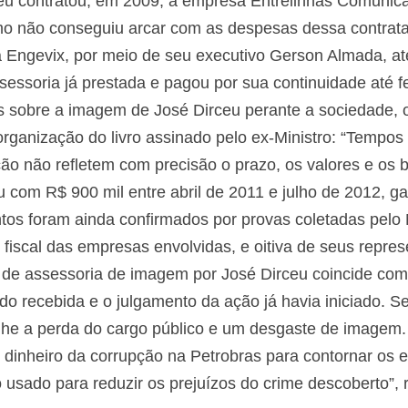
u contratou, em 2009, a empresa Entrelinhas Comunica
o não conseguiu arcar com as despesas dessa contrata
a Engevix, por meio de seu executivo Gerson Almada, a
sessoria já prestada e pagou por sua continuidade até f
os sobre a imagem de José Dirceu perante a sociedade, 
 organização do livro assinado pelo ex-Ministro: “Tempo
ação não refletem com precisão o prazo, os valores e os 
 com R$ 900 mil entre abril de 2011 e julho de 2012, ga
os foram ainda confirmados por provas coletadas pelo M
 fiscal das empresas envolvidas, e oitiva de seus repres
 de assessoria de imagem por José Dirceu coincide co
ido recebida e o julgamento da ação já havia iniciado.
lhe a perda do cargo público e um desgaste de imagem. 
 dinheiro da corrupção na Petrobras para contornar os e
 usado para reduzir os prejuízos do crime descoberto”, 