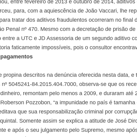
u, entre fevereiro de 2013 e outubro de 2014, aditivos c
rceu, para, com a aquiescência de João Vaccari, lhe re
 para tratar dos aditivos fraudulentos ocorreram no fin
ão Penal nº 470. Mesmo com a decretação de prisão de
entre a UTC e JD Assessoria de um segundo aditivo cont
toria faticamente impossíveis, pois o consultor encontr
 pagamentos
propina descritos na denúncia oferecida nesta data, e
 nº 5045241-84.2015.404.7000, observa-se que os rece
dinheiro, remontam pelo menos a 2009, e duraram até 2
 Roberson Pozzobon, “a impunidade no país é tamanha 
reditava que sua responsabilização criminal por corrupç
quintal. Somente assim se explica a atitude de José Di
nte e após o seu julgamento pelo Supremo, mesmo após