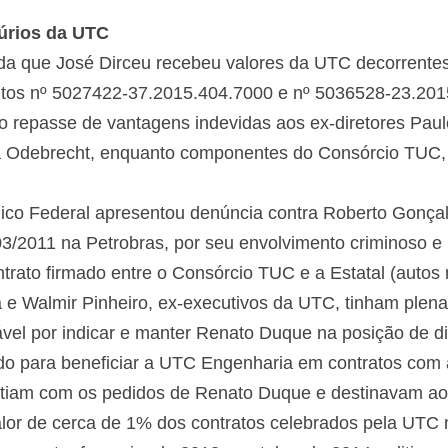
úrios da UTC
da que José Dirceu recebeu valores da UTC decorrentes
utos nº 5027422-37.2015.404.7000 e nº 5036528-23.2015
 o repasse de vantagens indevidas aos ex-diretores Pau
 Odebrecht, enquanto componentes do Consórcio TUC, n
lico Federal apresentou denúncia contra Roberto Gonça
/2011 na Petrobras, por seu envolvimento criminoso e
trato firmado entre o Consórcio TUC e a Estatal (autos
 e Walmir Pinheiro, ex-executivos da UTC, tinham plena
ável por indicar e manter Renato Duque na posição de di
izado para beneficiar a UTC Engenharia em contratos com
tiam com os pedidos de Renato Duque e destinavam ao 
lor de cerca de 1% dos contratos celebrados pela UTC na