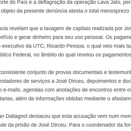
orte do País e a deflagração da operação Lava Jato, per
 objeto da presente denúncia atesta o total menosprezo
cia revelam que a lavagem de capitais realizada por Jo
efício e gerar dinheiro para seu uso pessoal. Os paga
-executivo da UTC, Ricardo Pessoa, o qual veio mais ta
blico Federal, no âmbito do qual revelou os pagamentos 
onsistente conjunto de provas documentais e testemunha
estadores de serviços a José Dirceu, depoimentos e d
 e-mails, agendas com anotações de encontros entre os
tarias, além de informações obtidas mediante o afastamen
tan Dallagnol destacou que esta acusação vem num mom
e da prisão de José Dirceu. Para o coordenador da forç