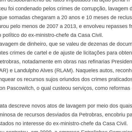
ceu foi condenado pelos crimes de corrupção, lavagem de
 que somadas chegaram a 20 anos e 10 meses de reclus
rou pelo menos de 2007 a 2013, e envolveu repasses f
político do ex-ministro-chefe da Casa Civil.
avagem de dinheiro, que se valeu de dezenas de documen
ntes crimes de cartel e de ajuste de licitações para obt
Petrobras, notadamente em obras nas refinarias Presid
PAR) e Landulpho Alves (RLAM). Naqueles autos, recon
anquear os recursos sujos oriundos dos crimes praticado
ton Pascowitch, o qual custeou serviços, como reformas
ata descreve novos atos de lavagem por meio dos quais 
riminosa de recursos desviados da Petrobras, encobriu 
ados no interesse do ex-ministro-chefe da Casa Civil.