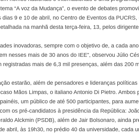
o tema “A voz da Mudança”, o evento de debates promovid
s dias 9 e 10 de abril, no Centro de Eventos da PUCRS
 detalhada na manhã desta terça-feira, 13, pelos dirigent
ades inovadoras, sempre com o objetivo de, a cada ano,
m nesses mais de 30 anos do IEE”, observou Júlio Cés
am registradas mais de 6,3 mil presenças, além das 20
ão estarão, além de pensadores e lideranças políticas e
caso Mãos Limpas, o italiano Antonio Di Pietro. Ambos 
painéis, um público de até 500 participantes, para aumen
 com os pré-candidatos à presidência da República: 
raldo Alckmin (PSDB), além de Jair Bolsonaro, ainda pr
de abril, às 19h30, no prédio 40 da universidade, cada
.