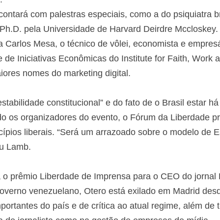
ntará com palestras especiais, como a do psiquiatra br
Ph.D. pela Universidade de Harvard Deirdre Mccloskey
a Carlos Mesa, o técnico de vôlei, economista e empresá
te de Iniciativas Econômicas do Institute for Faith, Wo
iores nomes do marketing digital.
tabilidade constitucional” e do fato de o Brasil estar
ndo os organizadores do evento, o Fórum da Liberdade p
cípios liberais. “Será um arrazoado sobre o modelo de 
ou Lamb.
á o prêmio Liberdade de Imprensa para o CEO do jornal 
governo venezuelano, Otero está exilado em Madrid des
ortantes do país e de crítica ao atual regime, além de 