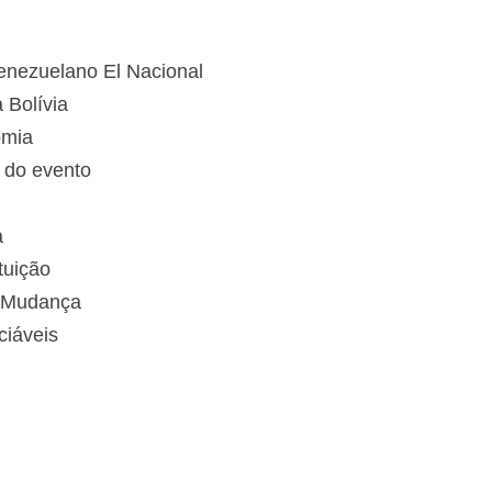
venezuelano El Nacional
 Bolívia
omia
 do evento
a
tuição
a Mudança
ciáveis