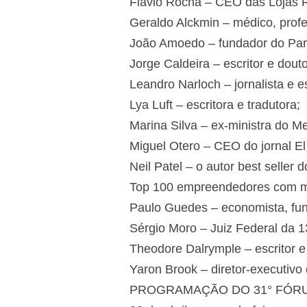
Flávio Rocha – CEO das Lojas R
Geraldo Alckmin – médico, profe
João Amoedo – fundador do Part
Jorge Caldeira – escritor e douto
Leandro Narloch – jornalista e es
Lya Luft – escritora e tradutora;
Marina Silva – ex-ministra do M
Miguel Otero – CEO do jornal El
Neil Patel – o autor best selle
Top 100 empreendedores com me
Paulo Guedes – economista, fun
Sérgio Moro – Juiz Federal da 13
Theodore Dalrymple – escritor e 
Yaron Brook – diretor-executivo 
PROGRAMAÇÃO DO 31° FÓRU