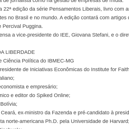
ria de jornalista como na gestão de empresas de mídia.
 22ª edição da série Pensamentos Liberais, livro com ar
tes no Brasil e no mundo. A edição contará com artigos
 Percival Puggina.
ensa a vice-presidente do IEE, Giovana Stefani, e o dir
A LIBERDADE
de Ciência Política do IBMEC-MG
esidente de Iniciativas Econômicas do Institute for Fai
aliano;
 economista e empresário;
ânico e editor do Spiked Online;
Bolívia;
Ceará, ex-ministro da Fazenda e pré-candidato à presid
ta norte-americana Ph.D. pela Universidade de Harvard