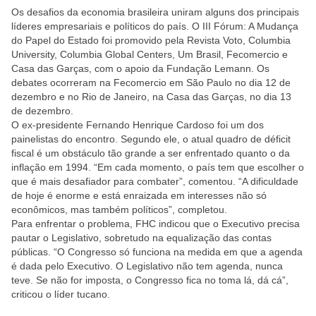
Os desafios da economia brasileira uniram alguns dos principais
líderes empresariais e políticos do país. O III Fórum: A Mudança
do Papel do Estado foi promovido pela Revista Voto, Columbia
University, Columbia Global Centers, Um Brasil, Fecomercio e
Casa das Garças, com o apoio da Fundação Lemann. Os
debates ocorreram na Fecomercio em São Paulo no dia 12 de
dezembro e no Rio de Janeiro, na Casa das Garças, no dia 13
de dezembro.
O ex-presidente Fernando Henrique Cardoso foi um dos
painelistas do encontro. Segundo ele, o atual quadro de déficit
fiscal é um obstáculo tão grande a ser enfrentado quanto o da
inflação em 1994. “Em cada momento, o país tem que escolher o
que é mais desafiador para combater”, comentou. “A dificuldade
de hoje é enorme e está enraizada em interesses não só
econômicos, mas também políticos”, completou.
Para enfrentar o problema, FHC indicou que o Executivo precisa
pautar o Legislativo, sobretudo na equalização das contas
públicas. “O Congresso só funciona na medida em que a agenda
é dada pelo Executivo. O Legislativo não tem agenda, nunca
teve. Se não for imposta, o Congresso fica no toma lá, dá cá”,
criticou o líder tucano.