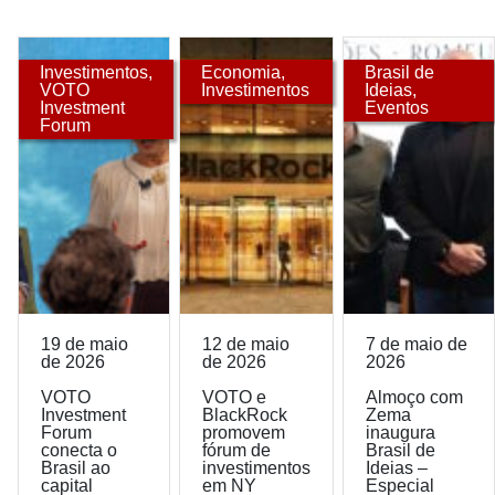
Investimentos
,
Economia
,
Brasil de
VOTO
Investimentos
Ideias
,
Investment
Eventos
Forum
19 de maio
12 de maio
7 de maio de
de 2026
de 2026
2026
VOTO
VOTO e
Almoço com
Investment
BlackRock
Zema
Forum
promovem
inaugura
conecta o
fórum de
Brasil de
Brasil ao
investimentos
Ideias –
capital
em NY
Especial