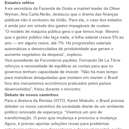
Estados reféns
A ex-secretária da Fazenda de Goiás e market leader da Oliver
Wyman, Ana Carla Abrão, destacou que o drama das finanças
públicas não é exclusivo da União. Para ela, o caso dos estados
é ainda pior em virtude dos gastos impagáveis de custeio.
“O modelo de máquina pública gera o que temos hoje. Mesmo
que o gestor público não faça nada, a folha salarial cresce 5% ao
ano — em alguns casos, até 7%. Há progressões salariais
automáticas e desvinculadas de produtividade que geram o
aumento vegetativo da despesa”, explicou.
Vice-presidente da Fecomércio paulista, Fernando De La Tôrre
reforçou a necessidade de equilibrar as contas para que os
governos tenham capacidade de investir. “Não há mais tempo
para manobras desajustadas que insistem em manter o Brasil
fora dos mecanismos econômicos praticados pelos países
desenvolvidos”, frisou durante o encontro.
Debate de novos caminhos
Para a diretora da Revista VOTO, Karim Miskulin, o Brasil precisa
debater os novos caminhos da sociedade diante de um ambiente
político renovado de esperança. “Vivemos um ano de
transformação. O povo quis mudança e provocou a mudança.
Agora, é preciso apontar soluções novas para problemas