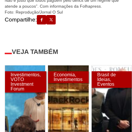
Não é justo que todos paguem pelo deficit de um regime que
atende a poucos”. Com informações da Folhapress.
Foto: Reprodução/Jornal O Sul
Compartilhe:
VEJA TAMBÉM
Investimentos
,
Economia
,
Brasil de
VOTO
Investimentos
Ideias
,
Investment
Eventos
Forum