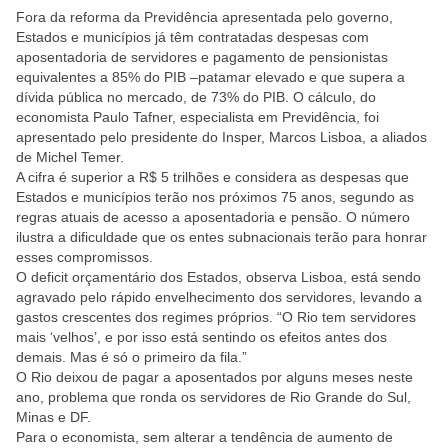
Fora da reforma da Previdência apresentada pelo governo,
Estados e municípios já têm contratadas despesas com
aposentadoria de servidores e pagamento de pensionistas
equivalentes a 85% do PIB –patamar elevado e que supera a
dívida pública no mercado, de 73% do PIB. O cálculo, do
economista Paulo Tafner, especialista em Previdência, foi
apresentado pelo presidente do Insper, Marcos Lisboa, a aliados
de Michel Temer.
A cifra é superior a R$ 5 trilhões e considera as despesas que
Estados e municípios terão nos próximos 75 anos, segundo as
regras atuais de acesso a aposentadoria e pensão. O número
ilustra a dificuldade que os entes subnacionais terão para honrar
esses compromissos.
O deficit orçamentário dos Estados, observa Lisboa, está sendo
agravado pelo rápido envelhecimento dos servidores, levando a
gastos crescentes dos regimes próprios. “O Rio tem servidores
mais ‘velhos’, e por isso está sentindo os efeitos antes dos
demais. Mas é só o primeiro da fila.”
O Rio deixou de pagar a aposentados por alguns meses neste
ano, problema que ronda os servidores de Rio Grande do Sul,
Minas e DF.
Para o economista, sem alterar a tendência de aumento de