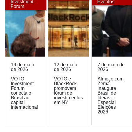
Investment
Eventos
Forum
19 de maio
12 de maio
7 de maio de
de 2026
de 2026
2026
VOTO
VOTO e
Almoço com
Investment
BlackRock
Zema
Forum
promovem
inaugura
conecta o
fórum de
Brasil de
Brasil ao
investimentos
Ideias –
capital
em NY
Especial
internacional
Eleições
2026