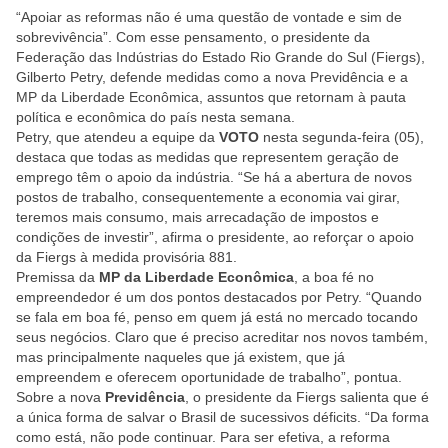
“Apoiar as reformas não é uma questão de vontade e sim de
sobrevivência”. Com esse pensamento, o presidente da
Federação das Indústrias do Estado Rio Grande do Sul (Fiergs),
Gilberto Petry, defende medidas como a nova Previdência e a
MP da Liberdade Econômica, assuntos que retornam à pauta
política e econômica do país nesta semana.
Petry, que atendeu a equipe da
VOTO
nesta segunda-feira (05),
destaca que todas as medidas que representem geração de
emprego têm o apoio da indústria. “Se há a abertura de novos
postos de trabalho, consequentemente a economia vai girar,
teremos mais consumo, mais arrecadação de impostos e
condições de investir”, afirma o presidente, ao reforçar o apoio
da Fiergs à medida provisória 881.
Premissa da
MP da Liberdade Econômica
, a boa fé no
empreendedor é um dos pontos destacados por Petry. “Quando
se fala em boa fé, penso em quem já está no mercado tocando
seus negócios. Claro que é preciso acreditar nos novos também,
mas principalmente naqueles que já existem, que já
empreendem e oferecem oportunidade de trabalho”, pontua.
Sobre a nova
Previdência
, o presidente da Fiergs salienta que é
a única forma de salvar o Brasil de sucessivos déficits. “Da forma
como está, não pode continuar. Para ser efetiva, a reforma