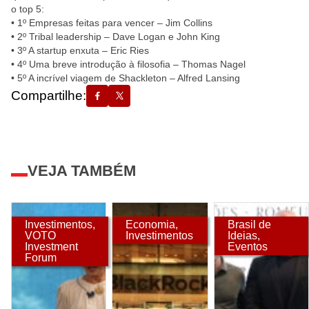
o top 5:
• 1º Empresas feitas para vencer – Jim Collins
• 2º Tribal leadership – Dave Logan e John King
• 3º A startup enxuta – Eric Ries
• 4º Uma breve introdução à filosofia – Thomas Nagel
• 5º A incrível viagem de Shackleton – Alfred Lansing
Compartilhe:
VEJA TAMBÉM
Investimentos
,
Economia
,
Brasil de
VOTO
Investimentos
Ideias
,
Investment
Eventos
Forum