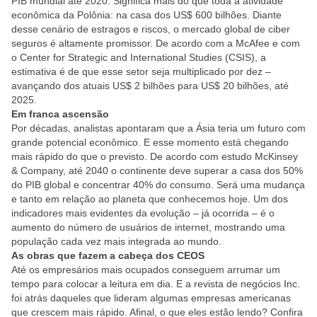
PIB mundial até 2020. Significa mais do que toda a atividade
econômica da Polônia: na casa dos US$ 600 bilhões. Diante
desse cenário de estragos e riscos, o mercado global de ciber
seguros é altamente promissor. De acordo com a McAfee e com
o Center for Strategic and International Studies (CSIS), a
estimativa é de que esse setor seja multiplicado por dez –
avançando dos atuais US$ 2 bilhões para US$ 20 bilhões, até
2025.
Em franca ascensão
Por décadas, analistas apontaram que a Ásia teria um futuro com
grande potencial econômico. E esse momento está chegando
mais rápido do que o previsto. De acordo com estudo McKinsey
& Company, até 2040 o continente deve superar a casa dos 50%
do PIB global e concentrar 40% do consumo. Será uma mudança
e tanto em relação ao planeta que conhecemos hoje. Um dos
indicadores mais evidentes da evolução – já ocorrida – é o
aumento do número de usuários de internet, mostrando uma
população cada vez mais integrada ao mundo.
As obras que fazem a cabeça dos CEOS
Até os empresários mais ocupados conseguem arrumar um
tempo para colocar a leitura em dia. E a revista de negócios Inc.
foi atrás daqueles que lideram algumas empresas americanas
que crescem mais rápido. Afinal, o que eles estão lendo? Confira