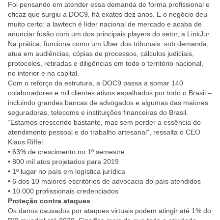
Foi pensando em atender essa demanda de forma profissional e
eficaz que surgiu a DOC9, há exatos dez anos. E o negócio deu
muito certo: a lawtech é líder nacional de mercado e acaba de
anunciar fusão com um dos principais players do setor, a LinkJur.
Na prática, funciona como um Uber dos tribunais: sob demanda,
atua em audiências, cópias de processos, cálculos judiciais,
protocolos, retiradas e diligências em todo o território nacional,
no interior e na capital.
Com o reforço da estrutura, a DOC9 passa a somar 140
colaboradores e mil clientes ativos espalhados por todo o Brasil –
incluindo grandes bancas de advogados e algumas das maiores
seguradoras, telecoms e instituições financeiras do Brasil.
“Estamos crescendo bastante, mas sem perder a essência do
atendimento pessoal e do trabalho artesanal”, ressalta o CEO
Klaus Riffel.
• 63% de crescimento no 1º semestre
• 800 mil atos projetados para 2019
• 1º lugar no país em logística jurídica
• 6 dos 10 maiores escritórios de advocacia do país atendidos
• 10.000 profissionais credenciados
Proteção contra ataques
Os danos causados por ataques virtuais podem atingir até 1% do