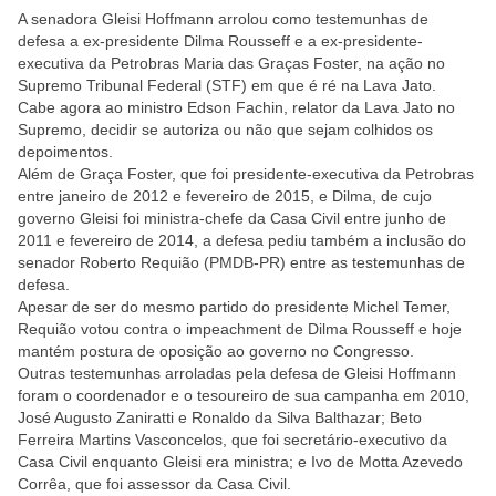
A senadora Gleisi Hoffmann arrolou como testemunhas de
defesa a ex-presidente Dilma Rousseff e a ex-presidente-
executiva da Petrobras Maria das Graças Foster, na ação no
Supremo Tribunal Federal (STF) em que é ré na Lava Jato.
Cabe agora ao ministro Edson Fachin, relator da Lava Jato no
Supremo, decidir se autoriza ou não que sejam colhidos os
depoimentos.
Além de Graça Foster, que foi presidente-executiva da Petrobras
entre janeiro de 2012 e fevereiro de 2015, e Dilma, de cujo
governo Gleisi foi ministra-chefe da Casa Civil entre junho de
2011 e fevereiro de 2014, a defesa pediu também a inclusão do
senador Roberto Requião (PMDB-PR) entre as testemunhas de
defesa.
Apesar de ser do mesmo partido do presidente Michel Temer,
Requião votou contra o impeachment de Dilma Rousseff e hoje
mantém postura de oposição ao governo no Congresso.
Outras testemunhas arroladas pela defesa de Gleisi Hoffmann
foram o coordenador e o tesoureiro de sua campanha em 2010,
José Augusto Zaniratti e Ronaldo da Silva Balthazar; Beto
Ferreira Martins Vasconcelos, que foi secretário-executivo da
Casa Civil enquanto Gleisi era ministra; e Ivo de Motta Azevedo
Corrêa, que foi assessor da Casa Civil.