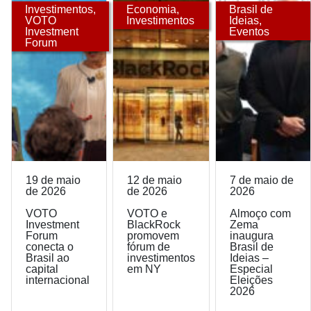
Investimentos
,
Economia
,
Brasil de
VOTO
Investimentos
Ideias
,
Investment
Eventos
Forum
19 de maio
12 de maio
7 de maio de
de 2026
de 2026
2026
VOTO
VOTO e
Almoço com
Investment
BlackRock
Zema
Forum
promovem
inaugura
conecta o
fórum de
Brasil de
Brasil ao
investimentos
Ideias –
capital
em NY
Especial
internacional
Eleições
2026