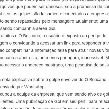
 arquivos que podem ser danosos, sob a promessa de con
úblico, os golpes são falsamente conectados a empresa
tão sendo repassadas pelo mensageiro atualmente: uma
 usando companhia aérea Gol.
atuitos d’O Boticário, o usuário é exposto ao perigo de 
m o convidando a acessar um link para responder a tr
o compartilhar a informação falsa para atrair novas vít
suário a abrir está, ao menos por agora, inacessível. 
ao acessar o endereço mostrado, uma pesquisa de sati
nota explicativa sobre o golpe envolvendo O Boticário,
k enviado por WhatsApp.
eocupou a equipe da empresa, que vem sendo alvo de go
 clientes. Uma publicação da Gol em seu perfil para rela
a falsa promoção de passagens aéreas e alerta clientes