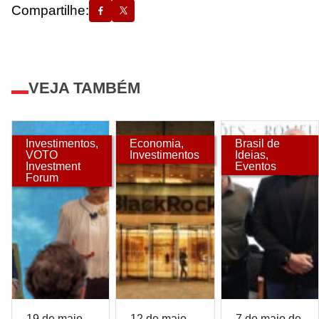
Compartilhe:
VEJA TAMBÉM
Investimentos
,
Economia
,
Brasil de
VOTO
Investimentos
Ideias
,
Investment
Eventos
Forum
19 de maio
12 de maio
7 de maio de