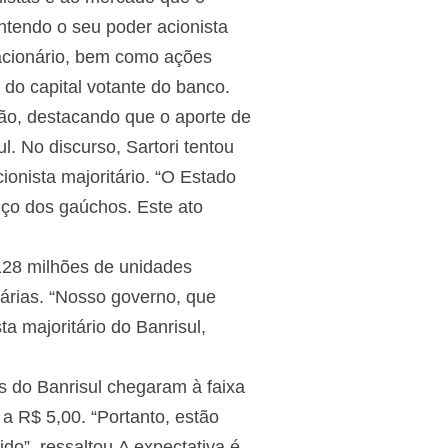
tendo o seu poder acionista
e acionário, bem como ações
do capital votante do banco.
são, destacando que o aporte de
. No discurso, Sartori tentou
onista majoritário. “O Estado
ço dos gaúchos. Este ato
 128 milhões de unidades
nárias. “Nosso governo, que
a majoritário do Banrisul,
s do Banrisul chegaram à faixa
a R$ 5,00. “Portanto, estão
o”, ressaltou.A expectativa é