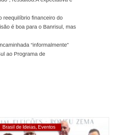
 reequilíbrio financeiro do
são é boa para o Banrisul, mas
encaminhada “informalmente”
Sul ao Programa de
Brasil de Ideias
,
Eventos