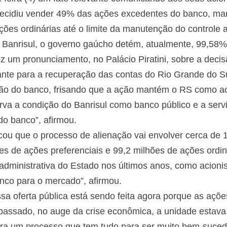
ecidiu vender 49% das ações excedentes do banco, man
 ações ordinárias até o limite da manutenção do control
o Banrisul, o governo gaúcho detém, atualmente, 99,58% 
ez um pronunciamento, no Palácio Piratini, sobre a deci
ante para a recuperação das contas do Rio Grande do Sul
ção do banco, frisando que a ação mantém o RS como aci
a a condição do Banrisul como banco público e a servi
do banco”, afirmou.
licou que o processo de alienação vai envolver cerca de
ões de ações preferenciais e 99,2 milhões de ações ordi
dministrativa do Estado nos últimos anos, como acionist
anco para o mercado”, afirmou.
a oferta pública está sendo feita agora porque as açõe
assado, no auge da crise econômica, a unidade estava 
ra um processo que tem tudo para ser muito bem-sucedid