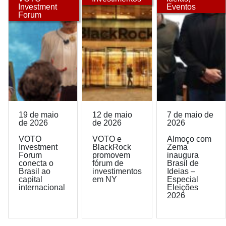
Investment
Eventos
Forum
19 de maio
12 de maio
7 de maio de
de 2026
de 2026
2026
VOTO
VOTO e
Almoço com
Investment
BlackRock
Zema
Forum
promovem
inaugura
conecta o
fórum de
Brasil de
Brasil ao
investimentos
Ideias –
capital
em NY
Especial
internacional
Eleições
2026