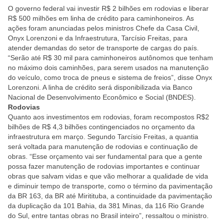
O governo federal vai investir R$ 2 bilhões em rodovias e liberar
R$ 500 milhões em linha de crédito para caminhoneiros. As
ações foram anunciadas pelos ministros Chefe da Casa Civil,
Onyx Lorenzoni e da Infraestrutura, Tarcísio Freitas, para
atender demandas do setor de transporte de cargas do país.
“Serão até R$ 30 mil para caminhoneiros autônomos que tenham
no máximo dois caminhões, para serem usados na manutenção
do veículo, como troca de pneus e sistema de freios”, disse Onyx
Lorenzoni. A linha de crédito será disponibilizada via Banco
Nacional de Desenvolvimento Econômico e Social (BNDES).
Rodovias
Quanto aos investimentos em rodovias, foram recompostos R$2
bilhões de R$ 4,3 bilhões contingenciados no orçamento da
infraestrutura em março. Segundo Tarcísio Freitas, a quantia
será voltada para manutenção de rodovias e continuação de
obras. “Esse orçamento vai ser fundamental para que a gente
possa fazer manutenção de rodovias importantes e continuar
obras que salvam vidas e que vão melhorar a qualidade de vida
e diminuir tempo de transporte, como o término da pavimentação
da BR 163, da BR até Miritituba, a continuidade da pavimentação
da duplicação da 101 Bahia, da 381 Minas, da 116 Rio Grande
do Sul, entre tantas obras no Brasil inteiro”, ressaltou o ministro.