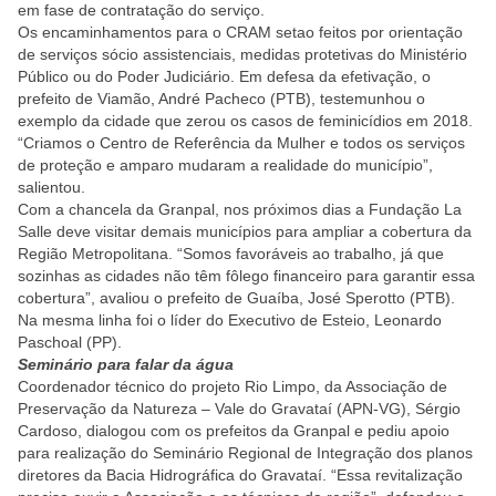
em fase de contratação do serviço.
Os encaminhamentos para o CRAM setao feitos por orientação
de serviços sócio assistenciais, medidas protetivas do Ministério
Público ou do Poder Judiciário. Em defesa da efetivação, o
prefeito de Viamão, André Pacheco (PTB), testemunhou o
exemplo da cidade que zerou os casos de feminicídios em 2018.
“Criamos o Centro de Referência da Mulher e todos os serviços
de proteção e amparo mudaram a realidade do município”,
salientou.
Com a chancela da Granpal, nos próximos dias a Fundação La
Salle deve visitar demais municípios para ampliar a cobertura da
Região Metropolitana. “Somos favoráveis ao trabalho, já que
sozinhas as cidades não têm fôlego financeiro para garantir essa
cobertura”, avaliou o prefeito de Guaíba, José Sperotto (PTB).
Na mesma linha foi o líder do Executivo de Esteio, Leonardo
Paschoal (PP).
Seminário para falar da água
Coordenador técnico do projeto Rio Limpo, da Associação de
Preservação da Natureza – Vale do Gravataí (APN-VG), Sérgio
Cardoso, dialogou com os prefeitos da Granpal e pediu apoio
para realização do Seminário Regional de Integração dos planos
diretores da Bacia Hidrográfica do Gravataí. “Essa revitalização