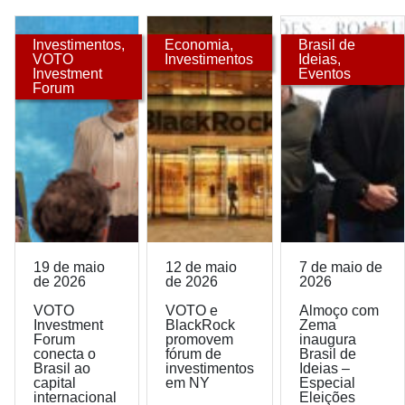
Investimentos
,
Economia
,
Brasil de
VOTO
Investimentos
Ideias
,
Investment
Eventos
Forum
19 de maio
12 de maio
7 de maio de
de 2026
de 2026
2026
VOTO
VOTO e
Almoço com
Investment
BlackRock
Zema
Forum
promovem
inaugura
conecta o
fórum de
Brasil de
Brasil ao
investimentos
Ideias –
capital
em NY
Especial
internacional
Eleições