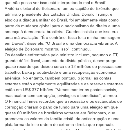
que não possa ver isso está interpretando mal o Brasil”.
A vitória eleitoral de Bolsonaro, um ex-capitão do Exército que
admira o presidente dos Estados Unidos, Donald Trump, e
elogiou a ditadura militar do Brasil, foi amplamente vista como
parte da mudança global para o nacionalismo de direita e uma
ameaça à democracia brasileira. Guedes insistiu que isso era
uma má avaliação. “É o contrário. Essa foi a minha mensagem
em Davos”, disse ele. “O Brasil é uma democracia vibrante. A
eleição de Bolsonaro mostrou isso”, continuou.
Os desafios enfrentados pelo ministro incluem, segundo o FT,
grande déficit fiscal, aumento da dívida pública, desemprego
quase recorde que deixou cerca de 12 milhões de pessoas sem
trabalho, baixa produtividade e uma recuperação econômica
anêmica. No entanto, também pontuou o jornal, as contas
externas estão amplamente equilibradas e as reservas externas
estão em US$ 377 bilhões. “Vamos manter os gastos sociais,
mas acabar com corrupção, privilégios e benefícios”, afirmou.
O Financial Times recordou que a recessão e os escândalos de
corrupção criaram o pano de fundo para uma eleição em que
quase 60 milhões de brasileiros votaram em Bolsonaro, que
promoveu os valores da família cristã, da anticorrupção e uma
plataforma de lei e ordem de extrema-direita que repercutiu