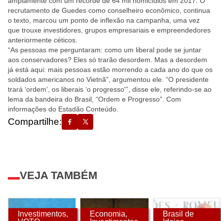
amplamente com um recorde de 64 mil homicídios em 2017. O
recrutamento de Guedes como conselheiro econômico, continua
o texto, marcou um ponto de inflexão na campanha, uma vez
que trouxe investidores, grupos empresariais e empreendedores
anteriormente céticos.
“As pessoas me perguntaram: como um liberal pode se juntar
aos conservadores? Eles só trarão desordem. Mas a desordem
já está aqui: mais pessoas estão morrendo a cada ano do que os
soldados americanos no Vietnã”, argumentou ele. “O presidente
trará ‘ordem’, os liberais ‘o progresso'”, disse ele, referindo-se ao
lema da bandeira do Brasil, “Ordem e Progresso”. Com
informações do Estadão Conteúdo.
Compartilhe:
VEJA TAMBÉM
Investimentos
,
Economia
,
Brasil de