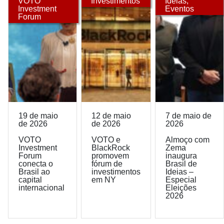
VOTO
Investimentos
Ideias
,
Investment
Eventos
Forum
19 de maio
12 de maio
7 de maio de
de 2026
de 2026
2026
VOTO
VOTO e
Almoço com
Investment
BlackRock
Zema
Forum
promovem
inaugura
conecta o
fórum de
Brasil de
Brasil ao
investimentos
Ideias –
capital
em NY
Especial
internacional
Eleições
2026