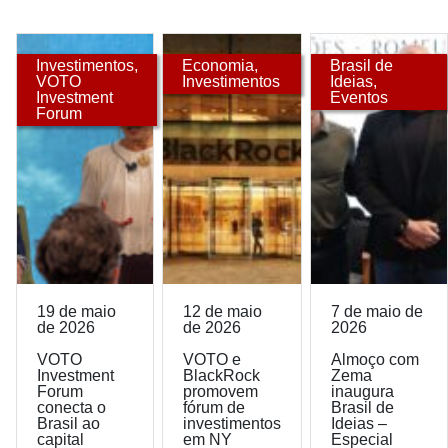
Investimentos
,
Economia
,
Brasil de
VOTO
Investimentos
Ideias
,
Investment
Eventos
Forum
19 de maio
12 de maio
7 de maio de
de 2026
de 2026
2026
VOTO
VOTO e
Almoço com
Investment
BlackRock
Zema
Forum
promovem
inaugura
conecta o
fórum de
Brasil de
Brasil ao
investimentos
Ideias –
capital
em NY
Especial