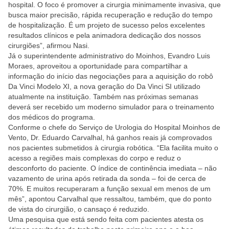
hospital. O foco é promover a cirurgia minimamente invasiva, que
busca maior precisão, rápida recuperação e redução do tempo
de hospitalização. É um projeto de sucesso pelos excelentes
resultados clínicos e pela animadora dedicação dos nossos
cirurgiões”, afirmou Nasi.
Já o superintendente administrativo do Moinhos, Evandro Luis
Moraes, aproveitou a oportunidade para compartilhar a
informação do início das negociações para a aquisição do robô
Da Vinci Modelo XI, a nova geração do Da Vinci SI utilizado
atualmente na instituição. Também nas próximas semanas
deverá ser recebido um moderno simulador para o treinamento
dos médicos do programa.
Conforme o chefe do Serviço de Urologia do Hospital Moinhos de
Vento, Dr. Eduardo Carvalhal, há ganhos reais já comprovados
nos pacientes submetidos à cirurgia robótica. “Ela facilita muito o
acesso a regiões mais complexas do corpo e reduz o
desconforto do paciente. O índice de continência imediata – não
vazamento de urina após retirada da sonda – foi de cerca de
70%. E muitos recuperaram a função sexual em menos de um
mês”, apontou Carvalhal que ressaltou, também, que do ponto
de vista do cirurgião, o cansaço é reduzido.
Uma pesquisa que está sendo feita com pacientes atesta os