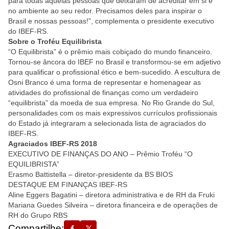
para todas aquelas pessoas que deixaram de acreditar em si e
no ambiente ao seu redor. Precisamos deles para inspirar o
Brasil e nossas pessoas!”, complementa o presidente executivo
do IBEF-RS.
Sobre o Troféu Equilibrista
“O Equilibrista” é o prêmio mais cobiçado do mundo financeiro.
Tornou-se âncora do IBEF no Brasil e transformou-se em adjetivo
para qualificar o profissional ético e bem-sucedido. A escultura de
Osni Branco é uma forma de representar e homenagear as
atividades do profissional de finanças como um verdadeiro
“equilibrista” da moeda de sua empresa. No Rio Grande do Sul,
personalidades com os mais expressivos currículos profissionais
do Estado já integraram a selecionada lista de agraciados do
IBEF-RS.
Agraciados IBEF-RS 2018
EXECUTIVO DE FINANÇAS DO ANO – Prêmio Troféu “O
EQUILIBRISTA”
Erasmo Battistella – diretor-presidente da BS BIOS
DESTAQUE EM FINANÇAS IBEF-RS
Aline Eggers Bagatini – diretora administrativa e de RH da Fruki
Mariana Guedes Silveira – diretora financeira e de operações de
RH do Grupo RBS
Compartilhe: