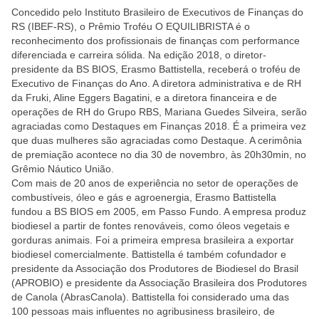
Concedido pelo Instituto Brasileiro de Executivos de Finanças do
RS (IBEF-RS), o Prêmio Troféu O EQUILIBRISTA é o
reconhecimento dos profissionais de finanças com performance
diferenciada e carreira sólida. Na edição 2018, o diretor-
presidente da BS BIOS, Erasmo Battistella, receberá o troféu de
Executivo de Finanças do Ano. A diretora administrativa e de RH
da Fruki, Aline Eggers Bagatini, e a diretora financeira e de
operações de RH do Grupo RBS, Mariana Guedes Silveira, serão
agraciadas como Destaques em Finanças 2018. É a primeira vez
que duas mulheres são agraciadas como Destaque. A cerimônia
de premiação acontece no dia 30 de novembro, às 20h30min, no
Grêmio Náutico União.
Com mais de 20 anos de experiência no setor de operações de
combustíveis, óleo e gás e agroenergia, Erasmo Battistella
fundou a BS BIOS em 2005, em Passo Fundo. A empresa produz
biodiesel a partir de fontes renováveis, como óleos vegetais e
gorduras animais. Foi a primeira empresa brasileira a exportar
biodiesel comercialmente. Battistella é também cofundador e
presidente da Associação dos Produtores de Biodiesel do Brasil
(APROBIO) e presidente da Associação Brasileira dos Produtores
de Canola (AbrasCanola). Battistella foi considerado uma das
100 pessoas mais influentes no agribusiness brasileiro, de