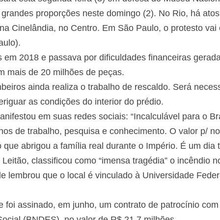
e grandes proporções neste domingo (2). No Rio, há atos
e na Cinelândia, no Centro. Em São Paulo, o protesto va
ulo).
s em 2018 e passava por dificuldades financeiras gerad
 mais de 20 milhões de peças.
iros ainda realiza o trabalho de rescaldo. Será necess
veriguar as condições do interior do prédio.
nifestou em suas redes sociais: “Incalculável para o B
os de trabalho, pesquisa e conhecimento. O valor p/ no
que abrigou a família real durante o Império. É um dia tr
 Leitão, classificou como “imensa tragédia” o incêndio 
ele lembrou que o local é vinculado à Universidade Fede
.
e foi assinado, em junho, um contrato de patrocínio co
cial (BNDES), no valor de R$ 21,7 milhões.