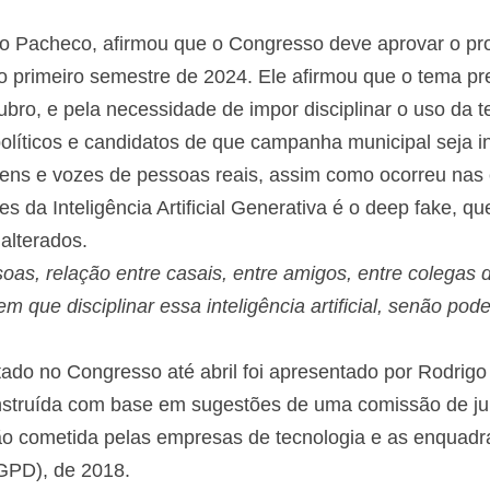
 Pacheco, afirmou que o Congresso deve aprovar o proje
da no primeiro semestre de 2024. Ele afirmou que o tema 
bro, e pela necessidade de impor disciplinar o uso da t
olíticos e candidatos de que
campanha municipal seja i
gens e vozes de pessoas reais, assim como ocorreu nas 
s da Inteligência Artificial Generativa é o deep fake, qu
alterados.
s, relação entre casais, entre amigos, entre colegas d
m que disciplinar essa inteligência artificial, senão pod
otado no Congresso até abril foi apresentado por Rodri
onstruída com base em sugestões de uma comissão de ju
ão cometida pelas empresas de tecnologia e as enquadr
GPD), de 2018.