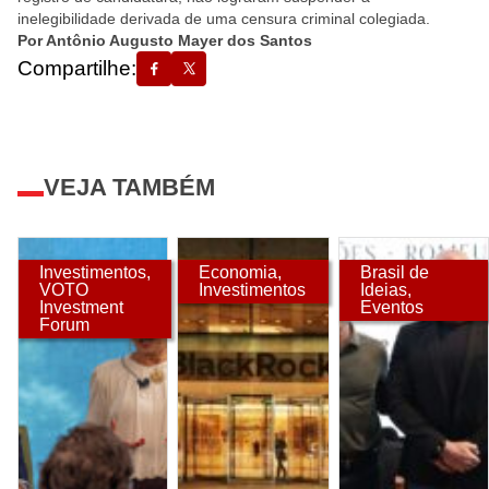
inelegibilidade derivada de uma censura criminal colegiada.
Por Antônio Augusto Mayer dos Santos
Compartilhe:
VEJA TAMBÉM
Investimentos
,
Economia
,
Brasil de
VOTO
Investimentos
Ideias
,
Investment
Eventos
Forum