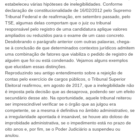
estabeleceu várias hipóteses de inelegibilidades. Conforme
declaração de constitucionalidade de 16/02/2012 pelo Supremo
Tribunal Federal e de reafirmação, em setembro passado, pelo
TSE, algumas delas comportam que o juiz ou tribunal
responsável pelo registro de uma candidatura aplique valores
ampliados ou reduzidos para o exame de um caso concreto.
Desdobrando o parágrafo anterior com outras palavras, chega-
se à conclusão de que determinados contextos jurídicos admitem
uma combinação de fatores que viabiliza o pedido de registro de
alguém que foi ou está condenado. Vejamos alguns exemplos
que elucidam essas distinções.
Reproduzindo seu antigo entendimento sobre a rejeição de
contas pelo exercício de cargos públicos, o Tribunal Superior
Eleitoral reafirmou, em agosto de 2017, que a inelegibilidade não
é imposta pela decisão que as desaprova, podendo ser um efeito
secundário desse ato. Na oportunidade, aquele tribunal reiterou
ser imprescindível verificar se o órgão que as julgou era
competente, se a mesma é definitiva no âmbito administrativo, se
a irregularidade apontada é insanável, se houve ato doloso de
improbidade administrativa, se o impedimento está no prazo de
oito anos e, por fim, se o Poder Judiciário a suspendeu ou
anulou.