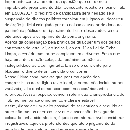
Importante como a anterior é a questão que se refere à
improbidade propriamente dita. Consoante repetiu o mesmo TSE
em 13/09/2017, o registro de candidatura será negado se a
suspensão de direitos políticos transitou em julgado ou decorreu
de órgão judicial colegiado por ato doloso causador de dano ao
patrimônio público e enriquecimento ilícito, observados, ainda,
oito anos após o cumprimento da pena originária.
Acerca da condenação pela prática de qualquer um dos delitos
constantes da letra “e”, do inciso I, do art. 1º da Lei da Ficha
Limpa, o cenário mostra-se completamente diverso. Basta que
haja uma decretação colegiada, unânime ou não, e a
inelegibilidade está configurada. E isso é o suficiente para
bloquear o direito de um candidato concorrer.
Nesse último caso, nota-se que por uma opção dos
congressistas ao redigir o texto legal, a norma não incluiu outras
variáveis, tal e qual como aconteceu nos cenários antes
referidos. A esse respeito, convém referir que a jurisprudência do
TSE, ao menos até o momento, é clara e estável.
Assim, diante de um pleito passível de ser anulado e seguido de
outro não menos oneroso, vez que a ascensão do segundo
colocado tenha sido abolida, é juridicamente razoável considerar
irregistráveis aqueles pretendentes que até o julgamento do
registro de candidatura, não lograram suspender a