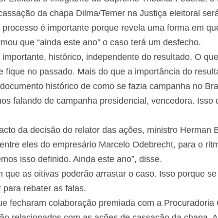
assação da chapa Dilma/Temer na Justiça eleitoral será
o processo é importante porque revela uma forma em que 
rmou que “ainda este ano” o caso terá um desfecho.
mportante, histórico, independente do resultado. O que
e fique no passado. Mais do que a importância do resul
documento histórico de como se fazia campanha no Bras
os falando de campanha presidencial, vencedora. Isso 
cto da decisão do relator das ações, ministro Herman 
 entre eles do empresário Marcelo Odebrecht, para o rit
mos isso definido. Ainda este ano”, disse.
 que as oitivas poderão arrastar o caso. Isso porque se
para rebater as falas.
ue fecharam colaboração premiada com a Procuradoria 
stão relacionados com as ações de cassação da chapa. A