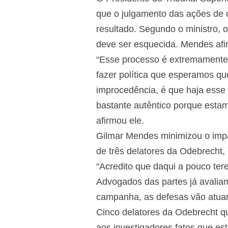
que o julgamento das ações de c
resultado. Segundo o ministro, 
deve ser esquecida. Mendes afi
“Esse processo é extremamente i
fazer política que esperamos qu
improcedência, é que haja esse 
bastante autêntico porque estam
afirmou ele.
Gilmar Mendes minimizou o impa
de três delatores da Odebrecht,
“Acredito que daqui a pouco tere
Advogados das partes já avaliam
campanha, as defesas vão atuar 
Cinco delatores da Odebrecht q
aos investigadores fatos que e