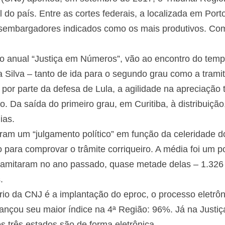
l do país. Entre as cortes federais, a localizada em Port
esembargadores indicados como os mais produtivos. Como
.
rio anual “Justiça em Números”, vão ao encontro do tem
da Silva – tanto de ida para o segundo grau como a tram
por parte da defesa de Lula, a agilidade na apreciação 
o. Da saída do primeiro grau, em Curitiba, à distribuição
ias.
ram um “julgamento político” em função da celeridade d
 para comprovar o trâmite corriqueiro. A média foi um 
tramitaram no ano passado, quase metade delas – 1.326
.
rio da CNJ é a implantação do eproc, o processo eletrô
cançou seu maior índice na 4ª Região: 96%. Já na Justiç
três estados são de forma eletrônica.