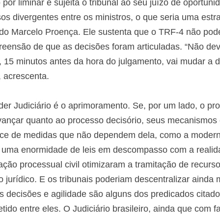
or liminar e sujeita o tribunal ao seu juízo de oportuni
os divergentes entre os ministros, o que seria uma estrat
o Marcelo Proença. Ele sustenta que o TRF-4 não pode 
reensão de que as decisões foram articuladas. “Não de
, 15 minutos antes da hora do julgamento, vai mudar a
 acrescenta.
r Judiciário é o aprimoramento. Se, por um lado, o proc
 avançar quanto ao processo decisório, seus mecanismos
rece de medidas que não dependem dela, como a moderni
 uma enormidade de leis em descompasso com a realida
ação processual civil otimizaram a tramitação de recurs
urídico. E os tribunais poderiam descentralizar ainda m
 decisões e agilidade são alguns dos predicados citados
ido entre eles. O Judiciário brasileiro, ainda que com fa