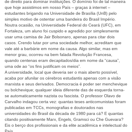
de direito para dominar instituições. O domínio foi de tal maneira
que hoje assistimos em nosso País – graças à internet –
estudantes brigando na Universidade de Brasília (UnB) pelo
simples motivo de ostentar uma bandeira do Brasil Império.
Noutra ocasião, na Universidade Federal do Ceará (UFC), em
Fortaleza, um aluno foi cuspido e agredido por simplesmente
usar uma camisa de Jair Bolsonaro, apenas para citar dois
casos. Crendo lutar por uma sociedade melhor, acreditam que
vale até a barbárie em nome da causa. Algo similar, mas em
menor grau, ocorreu na bem falada Revolução Francesa,
quando centenas eram decapitados/dia em nome da “causa”,
uma ode ao “os fins justificam os meios”.
A universidade, local que deveria ser o mais aberto possível,
acaba por afunilar os cérebros estudantis apenas com a visão
marxista e seus derivados. Democracia é poder ser menchevique
ou bolchevique; qualquer ideia diferente das de esquerda torna-
se automaticamente nazista ou fascista. O professor Olavo de
Carvalho indagou certa vez: quantas teses anticomunistas foram
publicadas em TCCs, monografias e doutorados nas
universidades do Brasil da década de 1980 para cá? E quantas
citando positivamente Marx, Engels, Gramsci ou Che Guevara?
Eis o berço dos profissionais e da elite acadêmica e intelectual do
País.