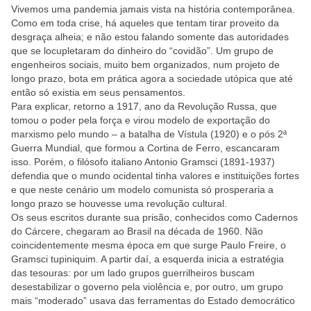
Vivemos uma pandemia jamais vista na história contemporânea.
Como em toda crise, há aqueles que tentam tirar proveito da
desgraça alheia; e não estou falando somente das autoridades
que se locupletaram do dinheiro do “covidão”. Um grupo de
engenheiros sociais, muito bem organizados, num projeto de
longo prazo, bota em prática agora a sociedade utópica que até
então só existia em seus pensamentos.
Para explicar, retorno a 1917, ano da Revolução Russa, que
tomou o poder pela força e virou modelo de exportação do
marxismo pelo mundo – a batalha de Vístula (1920) e o pós 2ª
Guerra Mundial, que formou a Cortina de Ferro, escancaram
isso. Porém, o filósofo italiano Antonio Gramsci (1891-1937)
defendia que o mundo ocidental tinha valores e instituições fortes
e que neste cenário um modelo comunista só prosperaria a
longo prazo se houvesse uma revolução cultural.
Os seus escritos durante sua prisão, conhecidos como Cadernos
do Cárcere, chegaram ao Brasil na década de 1960. Não
coincidentemente mesma época em que surge Paulo Freire, o
Gramsci tupiniquim. A partir daí, a esquerda inicia a estratégia
das tesouras: por um lado grupos guerrilheiros buscam
desestabilizar o governo pela violência e, por outro, um grupo
mais “moderado” usava das ferramentas do Estado democrático