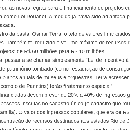
iou as novas regras para o financiamento de projetos cu
da como Lei Rouanet. A medida já havia sido adiantada p
ssada.
tro da pasta, Osmar Terra, o teto de valores financiado
hões. Também foi reduzido o volume máximo de recurs
rojetos: de R$ 60 milhões para R$ 10 milhões.
ai passar a se chamar simplesmente “Lei de Incentivo à 
s de patrimônio tombado (como restauração de construçõe
planos anuais de museus e orquestras. Terra acrescen
s como o de Parintins) terão “tratamento especial”.
s financiados devem prever de 20% a 40% de ingressos g
a pessoas inscritas no cadastro único (o cadastro que re
amília). O valor dos ingressos populares, que era de R$ 
ncentração de recursos destinados aos estados Rio de Ja
e estímulo a projetos realizado integralmente nos dema