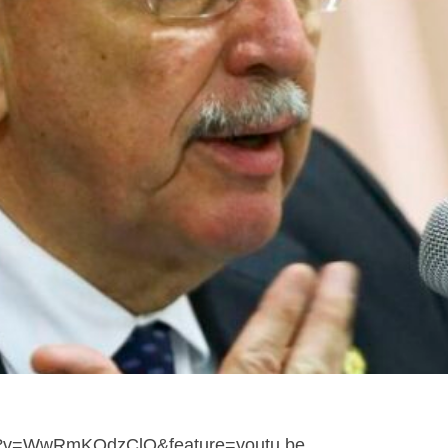
ch?v=WwRmKQdzClQ&feature=youtu.be