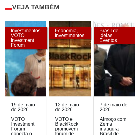
VEJA TAMBÉM
Investimentos
,
Economia
,
Brasil de
VOTO
Investimentos
Ideias
,
Investment
Eventos
Forum
19 de maio
12 de maio
7 de maio de
de 2026
de 2026
2026
VOTO
VOTO e
Almoço com
Investment
BlackRock
Zema
Forum
promovem
inaugura
conecta o
fórum de
Brasil de