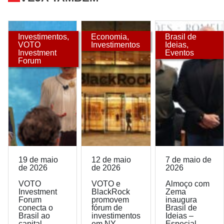
Investimentos
,
Economia
,
Brasil de
VOTO
Investimentos
Ideias
,
Investment
Eventos
Forum
19 de maio
12 de maio
7 de maio de
de 2026
de 2026
2026
VOTO
VOTO e
Almoço com
Investment
BlackRock
Zema
Forum
promovem
inaugura
conecta o
fórum de
Brasil de
Brasil ao
investimentos
Ideias –
capital
em NY
Especial