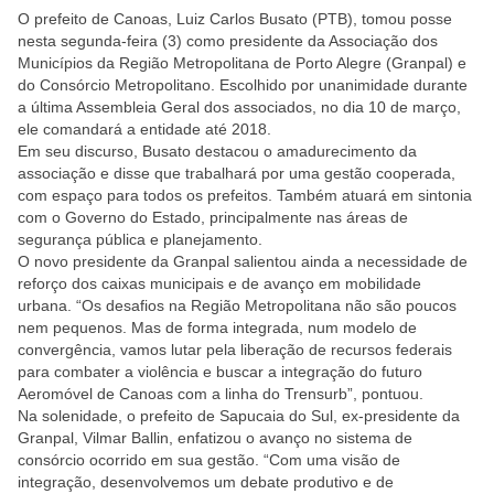
O prefeito de Canoas, Luiz Carlos Busato (PTB), tomou posse
nesta segunda-feira (3) como presidente da Associação dos
Municípios da Região Metropolitana de Porto Alegre (Granpal) e
do Consórcio Metropolitano. Escolhido por unanimidade durante
a última Assembleia Geral dos associados, no dia 10 de março,
ele comandará a entidade até 2018.
Em seu discurso, Busato destacou o amadurecimento da
associação e disse que trabalhará por uma gestão cooperada,
com espaço para todos os prefeitos. Também atuará em sintonia
com o Governo do Estado, principalmente nas áreas de
segurança pública e planejamento.
O novo presidente da Granpal salientou ainda a necessidade de
reforço dos caixas municipais e de avanço em mobilidade
urbana. “Os desafios na Região Metropolitana não são poucos
nem pequenos. Mas de forma integrada, num modelo de
convergência, vamos lutar pela liberação de recursos federais
para combater a violência e buscar a integração do futuro
Aeromóvel de Canoas com a linha do Trensurb”, pontuou.
Na solenidade, o prefeito de Sapucaia do Sul, ex-presidente da
Granpal, Vilmar Ballin, enfatizou o avanço no sistema de
consórcio ocorrido em sua gestão. “Com uma visão de
integração, desenvolvemos um debate produtivo e de