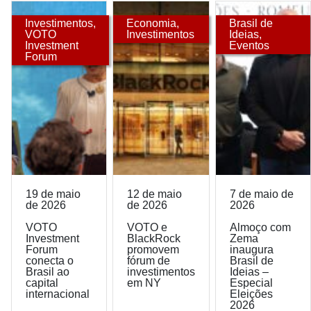
Investimentos
,
Economia
,
Brasil de
VOTO
Investimentos
Ideias
,
Investment
Eventos
Forum
19 de maio
12 de maio
7 de maio de
de 2026
de 2026
2026
VOTO
VOTO e
Almoço com
Investment
BlackRock
Zema
Forum
promovem
inaugura
conecta o
fórum de
Brasil de
Brasil ao
investimentos
Ideias –
capital
em NY
Especial
internacional
Eleições
2026