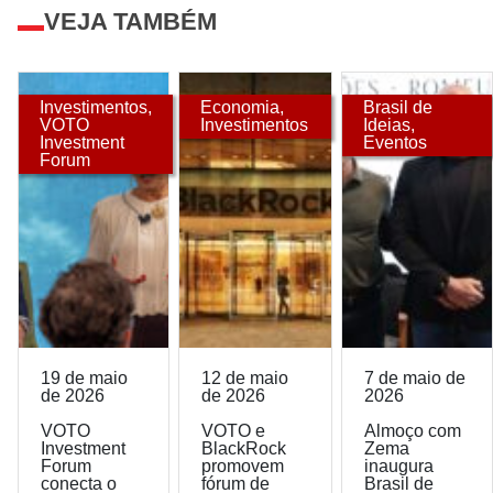
VEJA TAMBÉM
Investimentos
,
Economia
,
Brasil de
VOTO
Investimentos
Ideias
,
Investment
Eventos
Forum
19 de maio
12 de maio
7 de maio de
de 2026
de 2026
2026
VOTO
VOTO e
Almoço com
Investment
BlackRock
Zema
Forum
promovem
inaugura
conecta o
fórum de
Brasil de