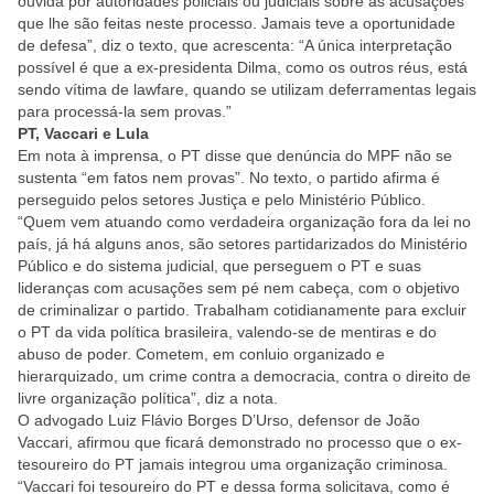
ouvida por autoridades policiais ou judiciais sobre as acusações
que lhe são feitas neste processo. Jamais teve a oportunidade
de defesa”, diz o texto, que acrescenta: “A única interpretação
possível é que a ex-presidenta Dilma, como os outros réus, está
sendo vítima de lawfare, quando se utilizam deferramentas legais
para processá-la sem provas.”
PT, Vaccari e Lula
Em nota à imprensa, o PT disse que denúncia do MPF não se
sustenta “em fatos nem provas”. No texto, o partido afirma é
perseguido pelos setores Justiça e pelo Ministério Público.
“Quem vem atuando como verdadeira organização fora da lei no
país, já há alguns anos, são setores partidarizados do Ministério
Público e do sistema judicial, que perseguem o PT e suas
lideranças com acusações sem pé nem cabeça, com o objetivo
de criminalizar o partido. Trabalham cotidianamente para excluir
o PT da vida política brasileira, valendo-se de mentiras e do
abuso de poder. Cometem, em conluio organizado e
hierarquizado, um crime contra a democracia, contra o direito de
livre organização política”, diz a nota.
O advogado Luiz Flávio Borges D’Urso, defensor de João
Vaccari, afirmou que ficará demonstrado no processo que o ex-
tesoureiro do PT jamais integrou uma organização criminosa.
“Vaccari foi tesoureiro do PT e dessa forma solicitava, como é