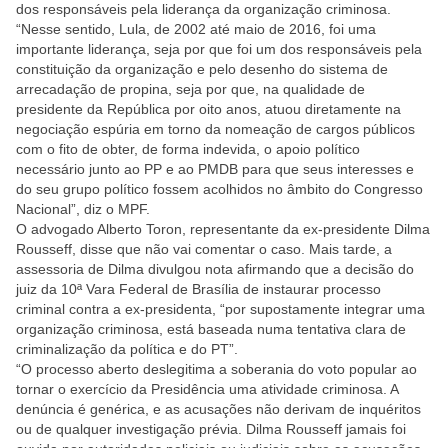
dos responsáveis pela liderança da organização criminosa.
“Nesse sentido, Lula, de 2002 até maio de 2016, foi uma
importante liderança, seja por que foi um dos responsáveis pela
constituição da organização e pelo desenho do sistema de
arrecadação de propina, seja por que, na qualidade de
presidente da República por oito anos, atuou diretamente na
negociação espúria em torno da nomeação de cargos públicos
com o fito de obter, de forma indevida, o apoio político
necessário junto ao PP e ao PMDB para que seus interesses e
do seu grupo político fossem acolhidos no âmbito do Congresso
Nacional”, diz o MPF.
O advogado Alberto Toron, representante da ex-presidente Dilma
Rousseff, disse que não vai comentar o caso. Mais tarde, a
assessoria de Dilma divulgou nota afirmando que a decisão do
juiz da 10ª Vara Federal de Brasília de instaurar processo
criminal contra a ex-presidenta, “por supostamente integrar uma
organização criminosa, está baseada numa tentativa clara de
criminalização da política e do PT”.
“O processo aberto deslegitima a soberania do voto popular ao
tornar o exercício da Presidência uma atividade criminosa. A
denúncia é genérica, e as acusações não derivam de inquéritos
ou de qualquer investigação prévia. Dilma Rousseff jamais foi