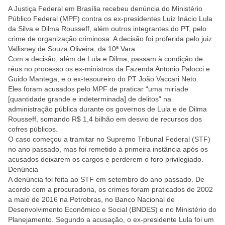
A Justiça Federal em Brasília recebeu denúncia do Ministério
Público Federal (MPF) contra os ex-presidentes Luiz Inácio Lula
da Silva e Dilma Rousseff, além outros integrantes do PT, pelo
crime de organização criminosa. A decisão foi proferida pelo juiz
Vallisney de Souza Oliveira, da 10ª Vara.
Com a decisão, além de Lula e Dilma, passam à condição de
réus no processo os ex-ministros da Fazenda Antonio Palocci e
Guido Mantega, e o ex-tesoureiro do PT João Vaccari Neto.
Eles foram acusados pelo MPF de praticar “uma miríade
[quantidade grande e indeterminada] de delitos” na
administração pública durante os governos de Lula e de Dilma
Rousseff, somando R$ 1,4 bilhão em desvio de recursos dos
cofres públicos.
O caso começou a tramitar no Supremo Tribunal Federal (STF)
no ano passado, mas foi remetido à primeira instância após os
acusados deixarem os cargos e perderem o foro privilegiado.
Denúncia
A denúncia foi feita ao STF em setembro do ano passado. De
acordo com a procuradoria, os crimes foram praticados de 2002
a maio de 2016 na Petrobras, no Banco Nacional de
Desenvolvimento Econômico e Social (BNDES) e no Ministério do
Planejamento. Segundo a acusação, o ex-presidente Lula foi um