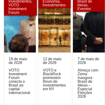
Investimentos
,
Economia
,
Brasil de
VOTO
Investimentos
Ideias
,
Investment
Eventos
Forum
19 de maio
12 de maio
7 de maio de
de 2026
de 2026
2026
VOTO
VOTO e
Almoço com
Investment
BlackRock
Zema
Forum
promovem
inaugura
conecta o
fórum de
Brasil de
Brasil ao
investimentos
Ideias –
capital
em NY
Especial
internacional
Eleições
2026