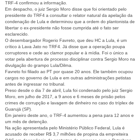
TRF-4 confirmou a informação.
Em despacho, o juiz Sergio Moro disse que foi orientado pelo
presidente do TRF4 a consultar o relator natural da apelação da
condenação de Lula e determinou que a ordem do plantonista de
libertar o ex-presidente não fosse cumprida até o fato ser
esclarecido.
O desembargador Rogerio Favreto, que deu HC a Lula, é um
crítico à Lava Jato no TRF4. Já disse que a operação poupa
corruptores e cede ao clamor popular e à mídia. Foi o único a
votar pela abertura de processo disciplinar contra Sergio Moro na
divulgação do grampo Lula/Dilma.
Favreto foi filiado ao PT por quase 20 anos. Ele também ocupou
cargos no governo de Lula e em outras administrações petistas
antes de ingressar no tribunal.
Preso desde o dia 7 de abril, Lula foi condenado pelo juiz Sergio
Moro, em julho de 2017, a 9 anos e 6 meses de prisão pelos
crimes de corrupção e lavagem de dinheiro no caso do tríplex de
Guarujá (SP).
Em janeiro deste ano, o TRF-4 aumentou a pena para 12 anos e
um mês de detenção.
Na ação apresentada pelo Ministério Público Federal, Lula é
acusado de receber R$ 3,7 milhões de propina da empreiteira