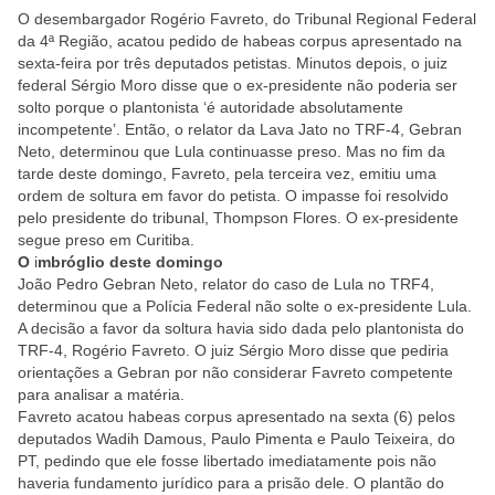
O desembargador Rogério Favreto, do Tribunal Regional Federal
da 4ª Região, acatou pedido de habeas corpus apresentado na
sexta-feira por três deputados petistas. Minutos depois, o juiz
federal Sérgio Moro disse que o ex-presidente não poderia ser
solto porque o plantonista ‘é autoridade absolutamente
incompetente’. Então, o relator da Lava Jato no TRF-4, Gebran
Neto, determinou que Lula continuasse preso. Mas no fim da
tarde deste domingo, Favreto, pela terceira vez, emitiu uma
ordem de soltura em favor do petista. O impasse foi resolvido
pelo presidente do tribunal, Thompson Flores. O ex-presidente
segue preso em Curitiba.
O
i
mbróglio deste domingo
João Pedro Gebran Neto, relator do caso de Lula no TRF4,
determinou que a Polícia Federal não solte o ex-presidente Lula.
A decisão a favor da soltura havia sido dada pelo plantonista do
TRF-4, Rogério Favreto. O juiz Sérgio Moro disse que pediria
orientações a Gebran por não considerar Favreto competente
para analisar a matéria.
Favreto acatou habeas corpus apresentado na sexta (6) pelos
deputados Wadih Damous, Paulo Pimenta e Paulo Teixeira, do
PT, pedindo que ele fosse libertado imediatamente pois não
haveria fundamento jurídico para a prisão dele. O plantão do