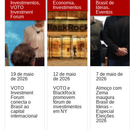
Investimentos
,
Economia
,
Brasil de
VOTO
Investimentos
Ideias
,
Investment
Eventos
Forum
19 de maio
12 de maio
7 de maio de
de 2026
de 2026
2026
VOTO
VOTO e
Almoço com
Investment
BlackRock
Zema
Forum
promovem
inaugura
conecta o
fórum de
Brasil de
Brasil ao
investimentos
Ideias –
capital
em NY
Especial
internacional
Eleições
2026