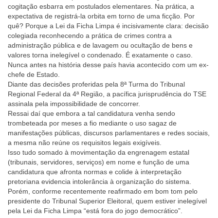
cogitação esbarra em postulados elementares. Na prática, a
expectativa de registrá-la orbita em torno de uma ficção. Por
quê? Porque a Lei da Ficha Limpa é incisivamente clara: decisão
colegiada reconhecendo a prática de crimes contra a
administração pública e de lavagem ou ocultação de bens e
valores torna inelegível o condenado. É exatamente o caso.
Nunca antes na história desse país havia acontecido com um ex-
chefe de Estado.
Diante das decisões proferidas pela 8ª Turma do Tribunal
Regional Federal da 4ª Região, a pacífica jurisprudência do TSE
assinala pela impossibilidade de concorrer.
Ressai daí que embora a tal candidatura venha sendo
trombeteada por meses a fio mediante o uso sagaz de
manifestações públicas, discursos parlamentares e redes sociais,
a mesma não reúne os requisitos legais exigíveis.
Isso tudo somado à movimentação da engrenagem estatal
(tribunais, servidores, serviços) em nome e função de uma
candidatura que afronta normas e colide à interpretação
pretoriana evidencia intolerância à organização do sistema.
Porém, conforme recentemente reafirmado em bom tom pelo
presidente do Tribunal Superior Eleitoral, quem estiver inelegível
pela Lei da Ficha Limpa “está fora do jogo democrático”.